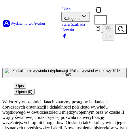
Sklep
Kategorie
Wydawnictwo
Avalon
Stara Szuflada
Kontakt
Opis
Opinie (0)
Widoczny w ostatnich latach znaczny postęp w badaniach
dotyczących organizacji i działalności polskiego wywiadu
wojskowego w dwudziestoleciu międzywojennym oraz w czasie II
wojny światowej coraz częściej pozwala na weryfikację
wcześniejszych opinii i poglądów. Odsłania także kulisy wielu jego
nieznanych przedsięwzięć i akcji. Nowe ustalenia historyków w tym