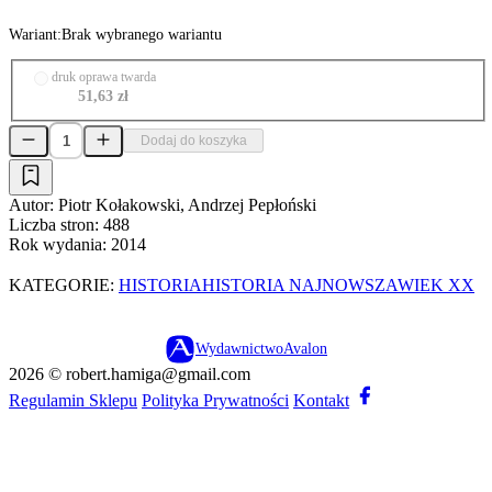
Wariant:
Brak wybranego wariantu
druk oprawa twarda
51,63 zł
Dodaj do koszyka
Autor:
Piotr Kołakowski, Andrzej Pepłoński
Liczba stron:
488
Rok wydania:
2014
KATEGORIE:
HISTORIA
HISTORIA NAJNOWSZA
WIEK XX
Wydawnictwo
Avalon
2026 ©
robert.hamiga@gmail.com
Regulamin Sklepu
Polityka Prywatności
Kontakt