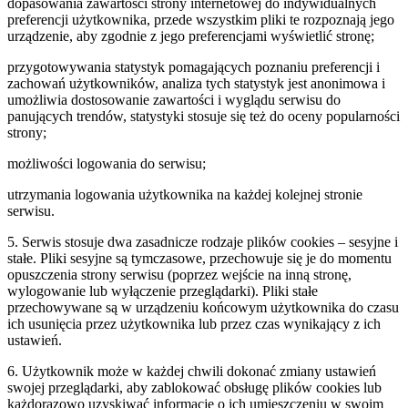
dopasowania zawartości strony internetowej do indywidualnych
preferencji użytkownika, przede wszystkim pliki te rozpoznają jego
urządzenie, aby zgodnie z jego preferencjami wyświetlić stronę;
przygotowywania statystyk pomagających poznaniu preferencji i
zachowań użytkowników, analiza tych statystyk jest anonimowa i
umożliwia dostosowanie zawartości i wyglądu serwisu do
panujących trendów, statystyki stosuje się też do oceny popularności
strony;
możliwości logowania do serwisu;
utrzymania logowania użytkownika na każdej kolejnej stronie
serwisu.
5. Serwis stosuje dwa zasadnicze rodzaje plików cookies – sesyjne i
stałe. Pliki sesyjne są tymczasowe, przechowuje się je do momentu
opuszczenia strony serwisu (poprzez wejście na inną stronę,
wylogowanie lub wyłączenie przeglądarki). Pliki stałe
przechowywane są w urządzeniu końcowym użytkownika do czasu
ich usunięcia przez użytkownika lub przez czas wynikający z ich
ustawień.
6. Użytkownik może w każdej chwili dokonać zmiany ustawień
swojej przeglądarki, aby zablokować obsługę plików cookies lub
każdorazowo uzyskiwać informacje o ich umieszczeniu w swoim