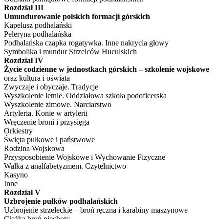
Rozdział III
Umundurowanie polskich formacji górskich
Kapelusz podhalański
Peleryna podhalańska
Podhalańska czapka rogatywka. Inne nakrycia głowy
Symbolika i mundur Strzelców Huculskich
Rozdział IV
Życie codzienne w jednostkach górskich – szkolenie wojskowe
oraz kultura i oświata
Zwyczaje i obyczaje. Tradycje
Wyszkolenie letnie. Oddziałowa szkoła podoficerska
Wyszkolenie zimowe. Narciarstwo
Artyleria. Konie w artylerii
Wręczenie broni i przysięga
Orkiestry
Święta pułkowe i państwowe
Rodzina Wojskowa
Przysposobienie Wojskowe i Wychowanie Fizyczne
Walka z analfabetyzmem. Czytelnictwo
Kasyno
Inne
Rozdział V
Uzbrojenie pułków podhalańskich
Uzbrojenie strzeleckie – broń ręczna i karabiny maszynowe
Ciężka broń piechoty