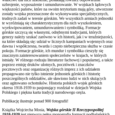
uzbrojenie, wyposażenie i umundurowanie. W wojskach lądowych
większości państw, które na swoim terytorium mają góry, utworzone
zostały wojska przeznaczone do wykonywania specjalistycznych,
trudnych zadań w terenie górskim. We wszystkich armiach jednostki
te wyróżniają się charakterystycznym dla nich wyszkoleniem,
wyekwipowaniem, umundurowaniem i symboliką. Formacje
górskie szczycą się własnymi, odrębnymi tradycjami, których
genezy należy szukać zarówno w ich historii, jak i w teraźniejszości,
na które składają się: udział w licznych kampaniach wojennych oraz
dawna i współczesna, twarda i często niebezpieczna służba w czasie
pokoju. Formacje górskie, ich mundur i symbolika cieszyły się
znacznym zainteresowaniem społeczeństw w krajach, w których
istniały. W różnego rodzaju literaturze fachowej i popularnej, a także
poprzez emisję druków ulotnych, pocztówek i znaczków
pocztowych oraz organizację różnych imprez z ich udziałem
propagowano nie tylko istnienie jednostek górskich i historię
poszczególnych oddziałów, ale sławiono ludzi w nich służących
oraz agitowano ochotników. Historia polskich wojsk górskich
okresu 1918-1939 to pasjonujący rozdział w dziejach Wojska
Polskiego i piękna karta tradycji narodowego oręża.
Publikację ilustruje ponad 900 fotografii!
Książka Wojciecha Mosia,
Wojska górskie II Rzeczypospolitej
1918-1939
jest pierwszą pełną monografią formacji podhalańskich.