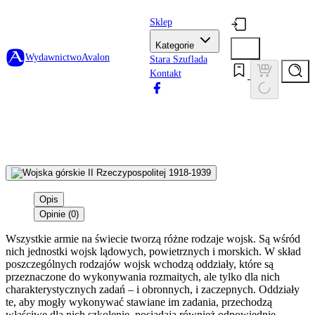
Sklep
Kategorie
Wydawnictwo
Avalon
Stara Szuflada
Kontakt
Opis
Opinie (0)
Wszystkie armie na świecie tworzą różne rodzaje wojsk. Są wśród
nich jednostki wojsk lądowych, powietrznych i morskich. W skład
poszczególnych rodzajów wojsk wchodzą oddziały, które są
przeznaczone do wykonywania rozmaitych, ale tylko dla nich
charakterystycznych zadań – i obronnych, i zaczepnych. Oddziały
te, aby mogły wykonywać stawiane im zadania, przechodzą
właściwe dla nich szkolenie, posiadają również odpowiednie