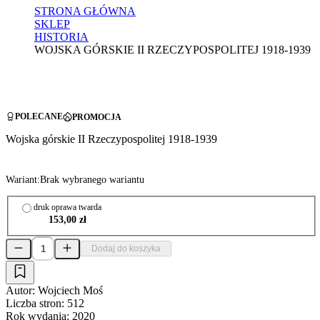
STRONA GŁÓWNA
SKLEP
HISTORIA
WOJSKA GÓRSKIE II RZECZYPOSPOLITEJ 1918-1939
POLECANE
PROMOCJA
Wojska górskie II Rzeczypospolitej 1918-1939
Wariant:
Brak wybranego wariantu
druk oprawa twarda
153,00 zł
Dodaj do koszyka
Autor:
Wojciech Moś
Liczba stron:
512
Rok wydania:
2020