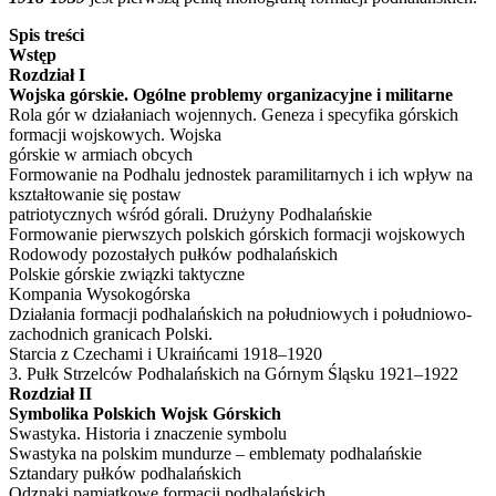
Spis treści
Wstęp
Rozdział I
Wojska górskie. Ogólne problemy organizacyjne i militarne
Rola gór w działaniach wojennych. Geneza i specyfika górskich
formacji wojskowych. Wojska
górskie w armiach obcych
Formowanie na Podhalu jednostek paramilitarnych i ich wpływ na
kształtowanie się postaw
patriotycznych wśród górali. Drużyny Podhalańskie
Formowanie pierwszych polskich górskich formacji wojskowych
Rodowody pozostałych pułków podhalańskich
Polskie górskie związki taktyczne
Kompania Wysokogórska
Działania formacji podhalańskich na południowych i południowo-
zachodnich granicach Polski.
Starcia z Czechami i Ukraińcami 1918–1920
3. Pułk Strzelców Podhalańskich na Górnym Śląsku 1921–1922
Rozdział II
Symbolika Polskich Wojsk Górskich
Swastyka. Historia i znaczenie symbolu
Swastyka na polskim mundurze – emblematy podhalańskie
Sztandary pułków podhalańskich
Odznaki pamiątkowe formacji podhalańskich