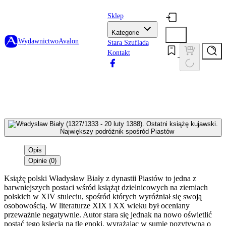
Sklep
Kategorie
Wydawnictwo
Avalon
Stara Szuflada
Kontakt
Opis
Opinie (0)
Książę polski Władysław Biały z dynastii Piastów to jedna z
barwniejszych postaci wśród książąt dzielnicowych na ziemiach
polskich w XIV stuleciu, spośród których wyróżniał się swoją
osobowością. W literaturze XIX i XX wieku był oceniany
przeważnie negatywnie. Autor stara się jednak na nowo oświetlić
postać tego księcia na tle epoki, wyrażając w sumie pozytywną o