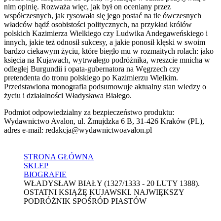
nim opinię. Rozważa więc, jak był on oceniany przez
współczesnych, jak rysowała się jego postać na tle ówczesnych
władców bądź osobistości politycznych, na przykład królów
polskich Kazimierza Wielkiego czy Ludwika Andegaweńskiego i
innych, jakie też odnosił sukcesy, a jakie ponosił klęski w swoim
bardzo ciekawym życiu, które biegło mu w rozmaitych rolach: jako
księcia na Kujawach, wytrwałego podróżnika, wreszcie mnicha w
odległej Burgundii i opata-gubernatora na Węgrzech czy
pretendenta do tronu polskiego po Kazimierzu Wielkim.
Przedstawiona monografia podsumowuje aktualny stan wiedzy o
życiu i działalności Władysława Białego.
Podmiot odpowiedzialny za bezpieczeństwo produktu:
Wydawnictwo Avalon, ul. Żmujdzka 6 B, 31-426 Kraków (PL),
adres e-mail: redakcja@wydawnictwoavalon.pl
STRONA GŁÓWNA
SKLEP
BIOGRAFIE
WŁADYSŁAW BIAŁY (1327/1333 - 20 LUTY 1388).
OSTATNI KSIĄŻĘ KUJAWSKI. NAJWIĘKSZY
PODRÓŻNIK SPOŚRÓD PIASTÓW