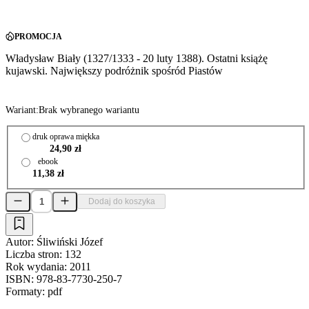
PROMOCJA
Władysław Biały (1327/1333 - 20 luty 1388). Ostatni książę
kujawski. Największy podróżnik spośród Piastów
Wariant:
Brak wybranego wariantu
druk oprawa miękka
24,90 zł
ebook
11,38 zł
Dodaj do koszyka
Autor:
Śliwiński Józef
Liczba stron:
132
Rok wydania:
2011
ISBN:
978-83-7730-250-7
Formaty:
pdf