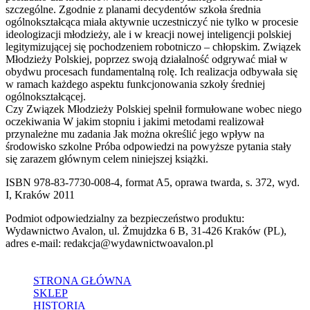
szczególne. Zgodnie z planami decydentów szkoła średnia
ogólnokształcąca miała aktywnie uczestniczyć nie tylko w procesie
ideologizacji młodzieży, ale i w kreacji nowej inteligencji polskiej
legitymizującej się pochodzeniem robotniczo – chłopskim. Związek
Młodzieży Polskiej, poprzez swoją działalność odgrywać miał w
obydwu procesach fundamentalną rolę. Ich realizacja odbywała się
w ramach każdego aspektu funkcjonowania szkoły średniej
ogólnokształcącej.
Czy Związek Młodzieży Polskiej spełnił formułowane wobec niego
oczekiwania W jakim stopniu i jakimi metodami realizował
przynależne mu zadania Jak można określić jego wpływ na
środowisko szkolne Próba odpowiedzi na powyższe pytania stały
się zarazem głównym celem niniejszej książki.
ISBN 978-83-7730-008-4, format A5, oprawa twarda, s. 372, wyd.
I, Kraków 2011
Podmiot odpowiedzialny za bezpieczeństwo produktu:
Wydawnictwo Avalon, ul. Żmujdzka 6 B, 31-426 Kraków (PL),
adres e-mail: redakcja@wydawnictwoavalon.pl
STRONA GŁÓWNA
SKLEP
HISTORIA