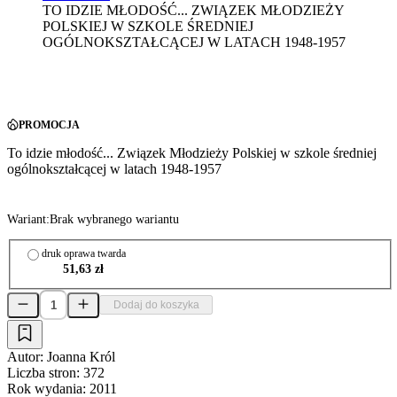
TO IDZIE MŁODOŚĆ... ZWIĄZEK MŁODZIEŻY
POLSKIEJ W SZKOLE ŚREDNIEJ
OGÓLNOKSZTAŁCĄCEJ W LATACH 1948-1957
PROMOCJA
To idzie młodość... Związek Młodzieży Polskiej w szkole średniej
ogólnokształcącej w latach 1948-1957
Wariant:
Brak wybranego wariantu
druk oprawa twarda
51,63 zł
Dodaj do koszyka
Autor:
Joanna Król
Liczba stron:
372
Rok wydania:
2011