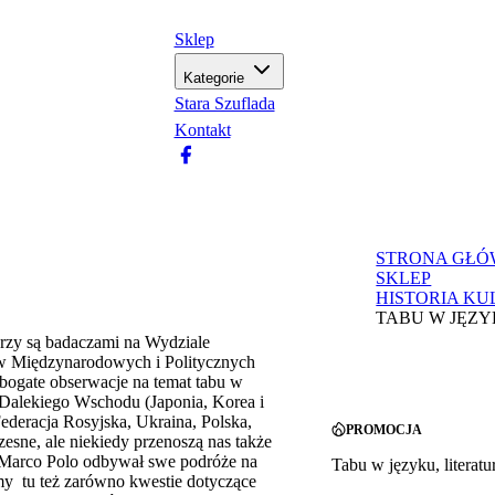
Sklep
Kategorie
Stara Szuflada
Kontakt
STRONA GŁ
SKLEP
HISTORIA KU
TABU W JĘZY
orzy są badaczami na Wydziale
ów Międzynarodowych i Politycznych
 bogate obserwacje na temat tabu w
 Dalekiego Wschodu (Japonia, Korea i
ederacja Rosyjska, Ukraina, Polska,
PROMOCJA
esne, ale niekiedy przenoszą nas także
y Marco Polo odbywał swe podróże na
Tabu w języku, literatur
emy tu też zarówno kwestie dotyczące