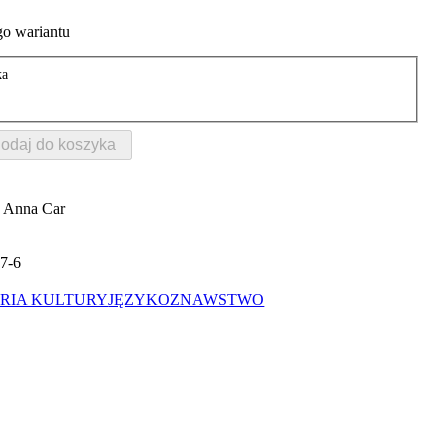
o wariantu
ka
odaj do koszyka
, Anna Car
7-6
ORIA KULTURY
JĘZYKOZNAWSTWO