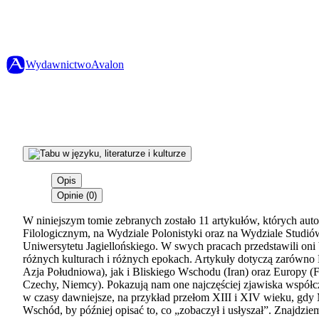
Wydawnictwo
Avalon
Opis
Opinie (0)
W niniejszym tomie zebranych zostało 11 artykułów, których aut
Filologicznym, na Wydziale Polonistyki oraz na Wydziale Studi
Uniwersytetu Jagiellońskiego. W swych pracach przedstawili oni
różnych kulturach i różnych epokach. Artykuły dotyczą zarówno
Azja Południowa), jak i Bliskiego Wschodu (Iran) oraz Europy (F
Czechy, Niemcy). Pokazują nam one najczęściej zjawiska współcz
w czasy dawniejsze, na przykład przełom XIII i XIV wieku, gd
Wschód, by później opisać to, co „zobaczył i usłyszał”. Znajdzi