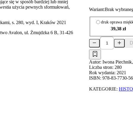
ające się w sposób bardziej lub mniej
 kwestia użycia pewnych sformułowań,
Wariant:
Brak wybraneg
druk oprawa mięk
kami, s. 280, wyd. I, Kraków 2021
39,38 zł
two Avalon, ul. Żmujdzka 6 B, 31-426
D
Autor:
Iwona Piechnik
Liczba stron:
280
Rok wydania:
2021
ISBN:
978-83-7730-56
KATEGORIE:
HIST