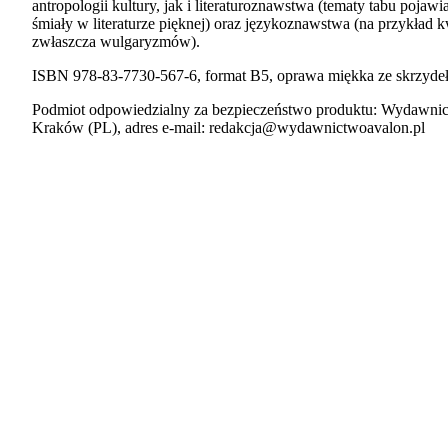
antropologii kultury, jak i literaturoznawstwa (tematy tabu pojawi
śmiały w literaturze pięknej) oraz językoznawstwa (na przykład
zwłaszcza wulgaryzmów).
ISBN 978-83-7730-567-6, format B5, oprawa miękka ze skrzydeł
Podmiot odpowiedzialny za bezpieczeństwo produktu: Wydawnic
Kraków (PL), adres e-mail: redakcja@wydawnictwoavalon.pl