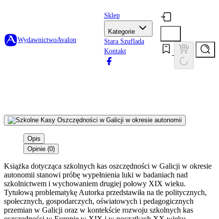
Sklep
Kategorie
Wydawnictwo
Avalon
Stara Szuflada
Kontakt
Opis
Opinie (0)
Książka dotycząca szkolnych kas oszczędności w Galicji w okresie
autonomii stanowi próbę wypełnienia luki w badaniach nad
szkolnictwem i wychowaniem drugiej połowy XIX wieku.
Tytułową problematykę Autorka przedstawiła na tle politycznych,
społecznych, gospodarczych, oświatowych i pedagogicznych
przemian w Galicji oraz w kontekście rozwoju szkolnych kas
oszczędności w Europie w XIX i w początkach XX wieku.