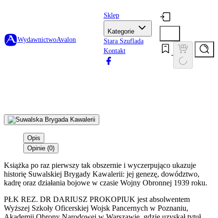
Sklep
Kategorie
Wydawnictwo
Avalon
Stara Szuflada
Kontakt
Opis
Opinie (0)
Książka po raz pierwszy tak obszernie i wyczerpująco ukazuje
historię Suwalskiej Brygady Kawalerii: jej genezę, dowództwo,
kadrę oraz działania bojowe w czasie Wojny Obronnej 1939 roku.
PŁK REZ. DR DARIUSZ PROKOPIUK jest absolwentem
Wyższej Szkoły Oficerskiej Wojsk Pancernych w Poznaniu,
Akademii Obrony Narodowej w Warszawie, gdzie uzyskał tytuł