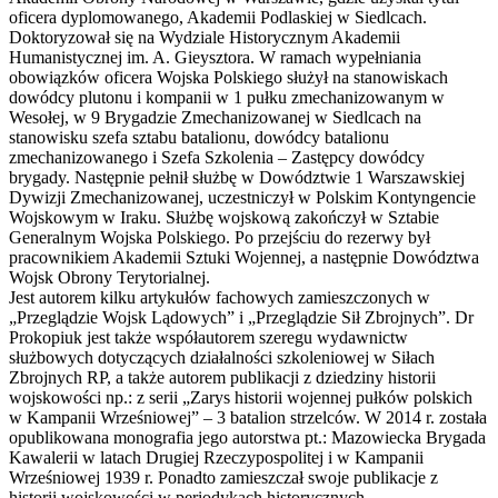
oficera dyplomowanego, Akademii Podlaskiej w Siedlcach.
Doktoryzował się na Wydziale Historycznym Akademii
Humanistycznej im. A. Gieysztora. W ramach wypełniania
obowiązków oficera Wojska Polskiego służył na stanowiskach
dowódcy plutonu i kompanii w 1 pułku zmechanizowanym w
Wesołej, w 9 Brygadzie Zmechanizowanej w Siedlcach na
stanowisku szefa sztabu batalionu, dowódcy batalionu
zmechanizowanego i Szefa Szkolenia – Zastępcy dowódcy
brygady. Następnie pełnił służbę w Dowództwie 1 Warszawskiej
Dywizji Zmechanizowanej, uczestniczył w Polskim Kontyngencie
Wojskowym w Iraku. Służbę wojskową zakończył w Sztabie
Generalnym Wojska Polskiego. Po przejściu do rezerwy był
pracownikiem Akademii Sztuki Wojennej, a następnie Dowództwa
Wojsk Obrony Terytorialnej.
Jest autorem kilku artykułów fachowych zamieszczonych w
„Przeglądzie Wojsk Lądowych” i „Przeglądzie Sił Zbrojnych”. Dr
Prokopiuk jest także współautorem szeregu wydawnictw
służbowych dotyczących działalności szkoleniowej w Siłach
Zbrojnych RP, a także autorem publikacji z dziedziny historii
wojskowości np.: z serii „Zarys historii wojennej pułków polskich
w Kampanii Wrześniowej” – 3 batalion strzelców. W 2014 r. została
opublikowana monografia jego autorstwa pt.: Mazowiecka Brygada
Kawalerii w latach Drugiej Rzeczypospolitej i w Kampanii
Wrześniowej 1939 r. Ponadto zamieszczał swoje publikacje z
historii wojskowości w periodykach historycznych.