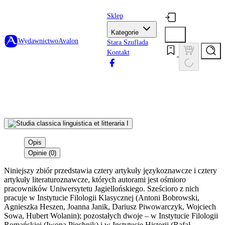
Sklep
Kategorie
Wydawnictwo
Avalon
Stara Szuflada
Kontakt
Opis
Opinie (0)
Niniejszy zbiór przedstawia cztery artykuły językoznawcze i cztery
artykuły literaturoznawcze, których autorami jest ośmioro
pracowników Uniwersytetu Jagiellońskiego. Sześcioro z nich
pracuje w Instytucie Filologii Klasycznej (Antoni Bobrowski,
Agnieszka Heszen, Joanna Janik, Dariusz Piwowarczyk, Wojciech
Sowa, Hubert Wolanin); pozostałych dwoje – w Instytucie Filologii
Romańskiej (Iwona Piechnik) i w Instytucie Historii (Rafał