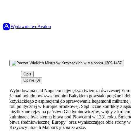
Wydawnictwo
Avalon
Opis
Opinie (0)
Wybudowana nad Nogatem największa twierdza ówczesnej Europ
że nad południowo-wschodnim Bałtykiem powstało potężne i do
krzyżackiego z aspiracjami do sprawowania hegemonii militarn
roli politycznej w Europie Środkowej. Stąd liczne konflikty z są
niezliczone rejzy na państwo Giedyminowiczów, wojny z królem
kulminacją była słynna bitwa pod Płowcami w 1331 roku. Śmierte
bitwa średniowiecznej Europy” oraz wyniszczająca obie strony wo
Krzyżacy utracili Malbork już na zawsze.