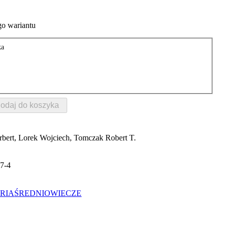
o wariantu
ka
odaj do koszyka
bert, Lorek Wojciech, Tomczak Robert T.
7-4
RIA
ŚREDNIOWIECZE