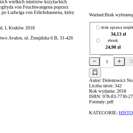
kich wielkich mistrzów krzyżackich
ygfryda von Feuchtwangena poprzez
 po Ludwiga von Erlichshausena, który
Wariant:
Brak wybraneg
druk oprawa mięk
d. I, Kraków 2018
34,13 zł
two Avalon, ul. Żmujdzka 6 B, 31-426
ebook
24,90 zł
D
Autor:
Delestowicz Nor
Liczba stron:
342
Rok wydania:
2018
ISBN:
978-83-7730-27
Formaty:
pdf
KATEGORIE:
HISTO