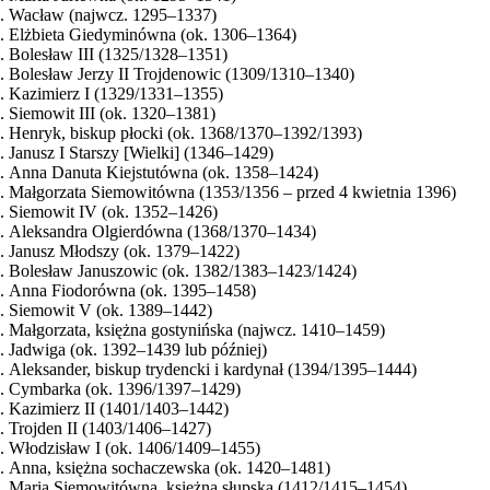
Wacław (najwcz. 1295–1337)
Elżbieta Giedyminówna (ok. 1306–1364)
Bolesław III (1325/1328–1351)
Bolesław Jerzy II Trojdenowic (1309/1310–1340)
Kazimierz I (1329/1331–1355)
Siemowit III (ok. 1320–1381)
Henryk, biskup płocki (ok. 1368/1370–1392/1393)
Janusz I Starszy [Wielki] (1346–1429)
Anna Danuta Kiejstutówna (ok. 1358–1424)
Małgorzata Siemowitówna (1353/1356 – przed 4 kwietnia 1396)
Siemowit IV (ok. 1352–1426)
Aleksandra Olgierdówna (1368/1370–1434)
Janusz Młodszy (ok. 1379–1422)
Bolesław Januszowic (ok. 1382/1383–1423/1424)
Anna Fiodorówna (ok. 1395–1458)
Siemowit V (ok. 1389–1442)
Małgorzata, księżna gostynińska (najwcz. 1410–1459)
Jadwiga (ok. 1392–1439 lub później)
Aleksander, biskup trydencki i kardynał (1394/1395–1444)
Cymbarka (ok. 1396/1397–1429)
Kazimierz II (1401/1403–1442)
Trojden II (1403/1406–1427)
Włodzisław I (ok. 1406/1409–1455)
Anna, księżna sochaczewska (ok. 1420–1481)
Maria Siemowitówna, księżna słupska (1412/1415–1454)