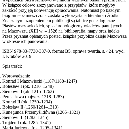
W książce celowo zrezygnowano z przypisów, które mogłyby
zakłócić przyjętą konwencję opracowania. Natomiast po każdym
biogramie zamieszczona została wykorzystana literatura i źródła.
Znaczącym uzupełnieniem publikacji są tablice genealogiczne
Piastów mazowieckich, spis chronologiczny władców panujących
na Mazowszu (XIII w. – 1526 r.), bibliografia, mapy oraz indeks.
Przez pryzmat opisanych postaci książka przybliża dzieje Mazowsza
w okresie ich panowania.
ISBN 978-83-7730-387-0, format B5, oprawa twarda, s. 424, wyd.
I, Kraków 2019
Spis treści:
Wprowadzenie
Konrad I Mazowiecki (1187/1188–1247)
Bolesław I (ok. 1210–1248)
Siemowit I (ok. 1215–1262)
Perejasława (najwcz. 1218–1283)
Konrad II (ok. 1250–1294)
Bolesław II (1260/1261–1313)
Kunegunda Przemyślidówna (1265–1321)
Siemowit II (1283–1345)
Trojden I (ok. 1285–1341)
Maria Juriewna (ok. 1295–1341)