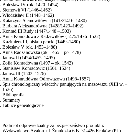
Bolesław IV (ok. 1420–1454)
Siemowit VI (1446–1462)
Włodzisław II (1448–1462)
Katarzyna Siemowitówna (1413/1416–1480)
Barbara Aleksandrówna (1428/1429–1492)
Konrad III Rudy (1447/1448 –1503)
Anna Konradowa z Radziwiłłów (1475/1476–1522)
Kazimierz III, biskup płocki (1449–1480)
Bolesław V (ok. 1453–1488)
Anna Radzanowska (ok. 1465 – po 1478)
Janusz II (1454/1455–1495)
Zofia Konradówna (1497 – ok. 1542)
Stanisław Konradowic (1501–1524)
Janusz III (1502–1526)
Anna Konradówna Odrowążowa (1498–1557)
Spis chronologiczny władców panujących na mazowszu (XIII w. –
1526)
Bibliografia
Summary
Tablice genealogiczne
Podmiot odpowiedzialny za bezpieczeństwo produktu:
Wydawnictwo Avalon, ul. Żmujdzka 6 B, 31-426 Kraków (PL),