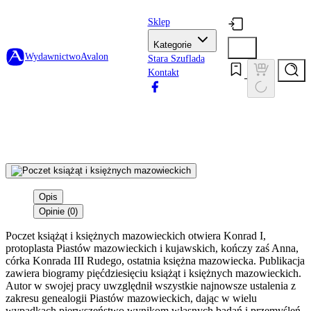
Sklep
Kategorie
Wydawnictwo
Avalon
Stara Szuflada
Kontakt
Opis
Opinie (0)
Poczet książąt i księżnych mazowieckich otwiera Konrad I,
protoplasta Piastów mazowieckich i kujawskich, kończy zaś Anna,
córka Konrada III Rudego, ostatnia księżna mazowiecka. Publikacja
zawiera biogramy pięćdziesięciu książąt i księżnych mazowieckich.
Autor w swojej pracy uwzględnił wszystkie najnowsze ustalenia z
zakresu genealogii Piastów mazowieckich, dając w wielu
wypadkach pierwszeństwo wynikom własnych badań i przemyśleń.