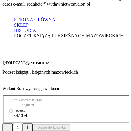
adres e-mail: redakcja@wydawnictwoavalon.pl
STRONA GŁÓWNA
SKLEP
HISTORIA
POCZET KSIĄŻĄT I KSIĘŻNYCH MAZOWIECKICH
POLECANE
PROMOCJA
Poczet książąt i księżnych mazowieckich
Wariant:
Brak wybranego wariantu
druk oprawa twarda
77,88 zł
ebook
34,13 zł
Dodaj do koszyka