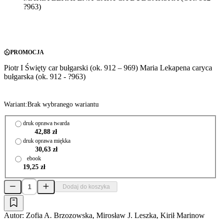
?963)
PROMOCJA
Piotr I Święty car bułgarski (ok. 912 – 969) Maria Lekapena caryca
bułgarska (ok. 912 - ?963)
Wariant:
Brak wybranego wariantu
druk oprawa twarda
42,88 zł
druk oprawa miękka
30,63 zł
ebook
19,25 zł
Dodaj do koszyka
Autor:
Zofia A. Brzozowska, Mirosław J. Leszka, Kirił Marinow