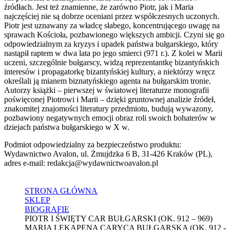
źródłach. Jest też znamienne, że zarówno Piotr, jak i Maria
najczęściej nie są dobrze oceniani przez współczesnych uczonych.
Piotr jest uznawany za władcę słabego, koncentrującego uwagę na
sprawach Kościoła, pozbawionego większych ambicji. Czyni się go
odpowiedzialnym za kryzys i upadek państwa bułgarskiego, który
nastąpił raptem w dwa lata po jego smierci (971 r.). Z kolei w Marii
uczeni, szczególnie bułgarscy, widzą reprezentantkę bizantyńskich
interesów i propagatorkę bizantyńskiej kultury, a niektórzy wręcz
określali ją mianem biznatyńskiego agenta na bułgarskim tronie.
Autorzy książki – pierwszej w światowej literaturze monografii
poświęconej Piotrowi i Marii – dzięki gruntownej analizie źródeł,
znakomitej znajomości literatury przedmiotu, budują wywazony,
pozbawiony negatywnych emocji obraz roli swoich bohaterów w
dziejach państwa bułgarskiego w X w.
Podmiot odpowiedzialny za bezpieczeństwo produktu:
Wydawnictwo Avalon, ul. Żmujdzka 6 B, 31-426 Kraków (PL),
adres e-mail: redakcja@wydawnictwoavalon.pl
STRONA GŁÓWNA
SKLEP
BIOGRAFIE
PIOTR I ŚWIĘTY CAR BUŁGARSKI (OK. 912 – 969)
MARIA LEKAPENA CARYCA BUŁGARSKA (OK. 912 -