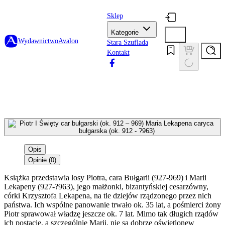
Sklep
Kategorie
Wydawnictwo
Avalon
Stara Szuflada
Kontakt
Opis
Opinie (0)
Książka przedstawia losy Piotra, cara Bułgarii (927-969) i Marii
Lekapeny (927-?963), jego małżonki, bizantyńskiej cesarzówny,
córki Krzysztofa Lekapena, na tle dziejów rządzonego przez nich
państwa. Ich wspólne panowanie trwało ok. 35 lat, a pośmierci żony
Piotr sprawował władzę jeszcze ok. 7 lat. Mimo tak długich rządów
ich postacie, a szczególnie Marii, nie są dobrze oświetlonew