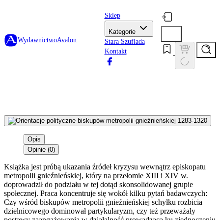
Sklep
Kategorie
Wydawnictwo
Avalon
Stara Szuflada
Kontakt
Opis
Opinie (0)
Książka jest próbą ukazania źródeł kryzysu wewnątrz episkopatu
metropolii gnieźnieńskiej, który na przełomie XIII i XIV w.
doprowadził do podziału w tej dotąd skonsolidowanej grupie
społecznej. Praca koncentruje się wokół kilku pytań badawczych:
Czy wśród biskupów metropolii gnieźnieńskiej schyłku rozbicia
dzielnicowego dominował partykularyzm, czy też przeważały
postawy zaangażowania w działalność prowadzącą ku zjednoczeniu