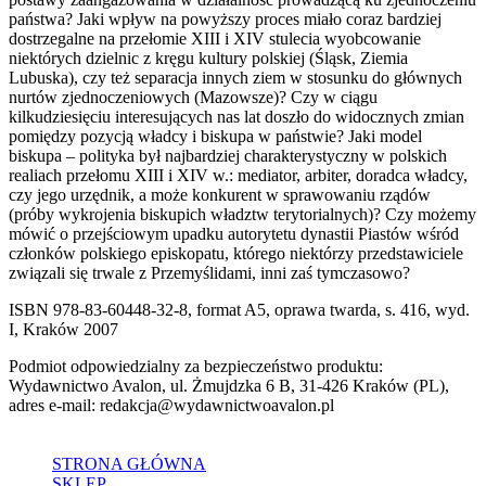
państwa? Jaki wpływ na powyższy proces miało coraz bardziej
dostrzegalne na przełomie XIII i XIV stulecia wyobcowanie
niektórych dzielnic z kręgu kultury polskiej (Śląsk, Ziemia
Lubuska), czy też separacja innych ziem w stosunku do głównych
nurtów zjednoczeniowych (Mazowsze)? Czy w ciągu
kilkudziesięciu interesujących nas lat doszło do widocznych zmian
pomiędzy pozycją władcy i biskupa w państwie? Jaki model
biskupa – polityka był najbardziej charakterystyczny w polskich
realiach przełomu XIII i XIV w.: mediator, arbiter, doradca władcy,
czy jego urzędnik, a może konkurent w sprawowaniu rządów
(próby wykrojenia biskupich władztw terytorialnych)? Czy możemy
mówić o przejściowym upadku autorytetu dynastii Piastów wśród
członków polskiego episkopatu, którego niektórzy przedstawiciele
związali się trwale z Przemyślidami, inni zaś tymczasowo?
ISBN 978-83-60448-32-8, format A5, oprawa twarda, s. 416, wyd.
I, Kraków 2007
Podmiot odpowiedzialny za bezpieczeństwo produktu:
Wydawnictwo Avalon, ul. Żmujdzka 6 B, 31-426 Kraków (PL),
adres e-mail: redakcja@wydawnictwoavalon.pl
STRONA GŁÓWNA
SKLEP