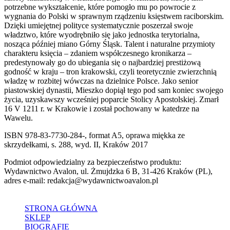
potrzebne wykształcenie, które pomogło mu po powrocie z
wygnania do Polski w sprawnym rządzeniu księstwem raciborskim.
Dzięki umiejętnej polityce systematycznie poszerzał swoje
władztwo, które wyodrębniło się jako jednostka terytorialna,
nosząca później miano Górny Śląsk. Talent i naturalne przymioty
charakteru księcia – zdaniem współczesnego kronikarza –
predestynowały go do ubiegania się o najbardziej prestiżową
godność w kraju – tron krakowski, czyli teoretycznie zwierzchnią
władzę w rozbitej wówczas na dzielnice Polsce. Jako senior
piastowskiej dynastii, Mieszko dopiął tego pod sam koniec swojego
życia, uzyskawszy wcześniej poparcie Stolicy Apostolskiej. Zmarł
16 V 1211 r. w Krakowie i został pochowany w katedrze na
Wawelu.
ISBN 978-83-7730-284-, format A5, oprawa miękka ze
skrzydełkami, s. 288, wyd. II, Kraków 2017
Podmiot odpowiedzialny za bezpieczeństwo produktu:
Wydawnictwo Avalon, ul. Żmujdzka 6 B, 31-426 Kraków (PL),
adres e-mail: redakcja@wydawnictwoavalon.pl
STRONA GŁÓWNA
SKLEP
BIOGRAFIE