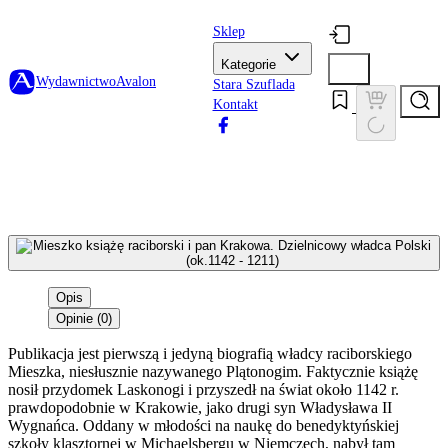
Sklep
Kategorie
Wydawnictwo
Avalon
Stara Szuflada
Kontakt
Opis
Opinie (0)
Publikacja jest pierwszą i jedyną biografią władcy raciborskiego
Mieszka, niesłusznie nazywanego Plątonogim. Faktycznie książę
nosił przydomek Laskonogi i przyszedł na świat około 1142 r.
prawdopodobnie w Krakowie, jako drugi syn Władysława II
Wygnańca. Oddany w młodości na naukę do benedyktyńskiej
szkoły klasztornej w Michaelsbergu w Niemczech, nabył tam