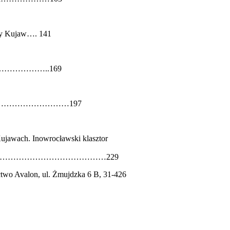
dcy Kujaw…. 141
awach………………..169
………………………………………197
Kujawach. Inowrocławski klasztor
…………………………………………229
two Avalon, ul. Żmujdzka 6 B, 31-426