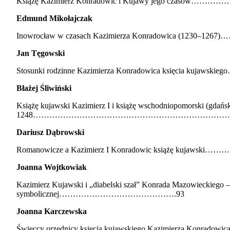
Książę Kazimierz Konradowic i Kujawy jego cza
Edmund Mikołajczak
Inowrocław w czasach Kazimierza Konradowica (1230–
Jan Tęgowski
Stosunki rodzinne Kazimierza Konradowica księcia kuja
Błażej Śliwiński
Książę kujawski Kazimierz I i książę wschodniopomorski (gdańs
1248………………………………………………………………
Dariusz Dąbrowski
Romanowicze a Kazimierz I Konradowic książę kuja
Joanna Wojtkowiak
Kazimierz Kujawski i „diabelski szał” Konrada Mazowieckiego 
symbolicznej…………………………………….93
Joanna Karczewska
Świeccy urzędnicy księcia kujawskiego Kazimierza Konr