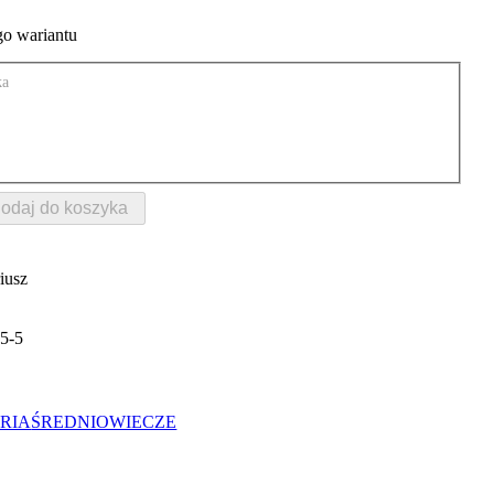
o wariantu
ka
odaj do koszyka
iusz
5-5
RIA
ŚREDNIOWIECZE