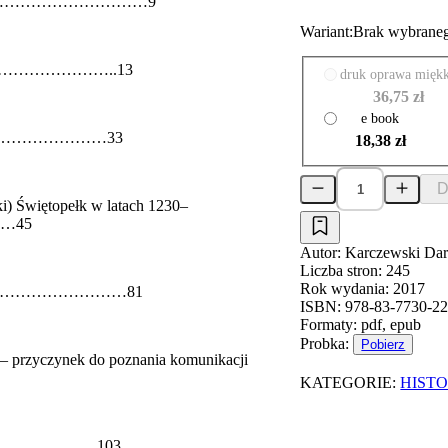
sów……………………………………9
Wariant:
Brak wybraneg
1267)……………………..13
druk oprawa mięk
36,75 zł
e book
wskiego…………………33
18,38 zł
D
ki) Świętopełk w latach 1230–
…45
Autor:
Karczewski Dar
Liczba stron:
245
Rok wydania:
2017
wski……………………………81
ISBN:
978-83-7730-22
Formaty:
pdf, epub
Probka:
Pobierz
— przyczynek do poznania komunikacji
KATEGORIE:
HISTO
adowica………………103