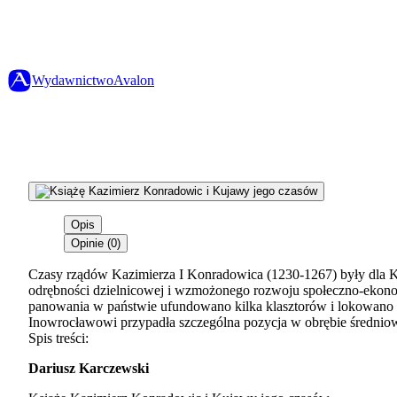
Wydawnictwo
Avalon
Opis
Opinie (0)
Czasy rządów Kazimierza I Konradowica (1230-1267) były dla K
odrębności dzielnicowej i wzmożonego rozwoju społeczno-ekono
panowania w państwie ufundowano kilka klasztorów i lokowano s
Inowrocławowi przypadła szczególna pozycja w obrębie średni
Spis treści:
Dariusz Karczewski