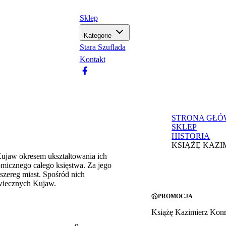
Sklep
Kategorie
Stara Szuflada
Kontakt
STRONA GŁ
SKLEP
HISTORIA
KSIĄŻĘ KAZI
ujaw okresem ukształtowania ich
micznego całego księstwa. Za jego
zereg miast. Spośród nich
owiecznych Kujaw.
PROMOCJA
Książę Kazimierz Kon