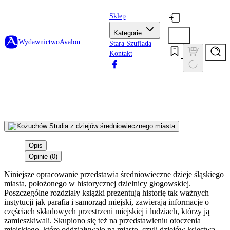
Sklep
Kategorie
Wydawnictwo
Avalon
Stara Szuflada
Kontakt
Opis
Opinie (0)
Niniejsze opracowanie przedstawia średniowieczne dzieje śląskiego
miasta, położonego w historycznej dzielnicy głogowskiej.
Poszczególne rozdziały książki prezentują historię tak ważnych
instytucji jak parafia i samorząd miejski, zawierają informacje o
częściach składowych przestrzeni miejskiej i ludziach, którzy ją
zamieszkiwali. Skupiono się też na przedstawieniu otoczenia
miejskiego, które oddziaływało na miasto, czyli dziejów księstwa