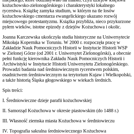
kożuchowsko-zielonogórskiego i charakterystyki lokalnego
rycerstwa. Książkę zamyka studium, w którym na tle losów
kożuchowskiego cmentarza ewangelickiego ukazano rozwój
miejscowego protestantyzmu. Książka przybliża, nieco przykurzone
pyłem wieków, istotne epizody z dziejów Kożuchowa i okolic.
Joanna Karczewska ukończyła studia historyczne na Uniwersytecie
Mikołaja Kopernika w Toruniu. W 2000 r. rozpoczęła pracę w
Zakładzie Nauk Pomocniczych Historii w Instytucie Historii WSP
w Zielonej Górze (od 2001 r. Uniwersytet Zielonogórski), a obecnie
pełni funkcję kierownika Zakładu Nauk Pomocniczych Historii i
Archiwistyki w Instytucie Historii Uniwersytetu Zielonogórskiego.
Prowadzi badania nad średniowiecznym rycerstwem polskim,
osadnictwem średniowiecznym na terytorium Kujaw i Wielkopolski,
a także historią Śląska głogowskiego w wiekach średnich.
Spis treści:
I. Średniowieczne dzieje parafii kożuchowskiej
II. Samorząd Kożuchowa w okresie piastowskim (do 1488 r.)
III. Własność ziemska miasta Kożuchowa w średniowieczu
IV. Topografia sakralna średniowiecznego Kożuchowa