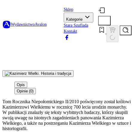
Sklep
Kategorie
Wydawnictwo
Avalon
Stara Szuflada
Kontakt
Opis
Opinie (0)
Tom Rocznika Niepołomickiego II/2010 poświęcony został królowi
Kazimierzowi Wielkiemu w rocznicę 700 lecia urodzin monarchy.
W publikacji znalazły się teksty wybitnych badaczy, którzy skupili
swoją uwagę na istotnych zagadnieniach panowania Kazimierza
Wielkiego, a także na postrzeganiu Kazimierza Wielkiego w sztuce i
historiografii.