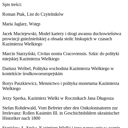
Spis treści:
Roman Ptak, List do Czytelników
Maria Jaglarz, Wstęp
Jacek Maciejewski, Model kariery i drogi awansu duchowieństwa
prowincji gnieźnieńskiej a obsada stolic biskupich w czasach
Kazimierza Wielkiego
Marcin Starzyński, Civitas nostra Cracoviensis. Szkic do polityki
miejskiej Kazimierza Wielkiego
Dariusz Wróbel, Polityka wschodnia Kazimierza Wielkiego w
kontekście środkowoeuropejskim
Borys Paszkiewicz, Mennictwo i polityka monetarna Kazimierza
Wielkiego
Jerzy Sperka, Kazimierz Wielki w Rocznikach Jana Długosza
Stefan Rohdewald, Vom Befreier uber den Ostkolonisatoren zur
Irrelevanz: Rollen Kasimirs III. in Geschichtsbildern ukrainischer
Historiker nach 1800
Stanisław A. Sroka, Kazimierz Wielki i jego panowanie w ocenie