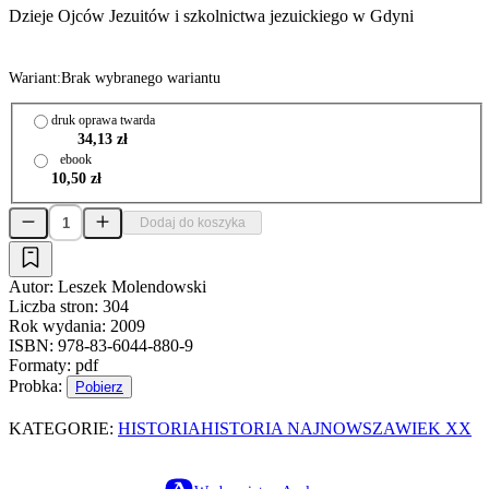
Dzieje Ojców Jezuitów i szkolnictwa jezuickiego w Gdyni
Wariant:
Brak wybranego wariantu
druk oprawa twarda
34,13 zł
ebook
10,50 zł
Dodaj do koszyka
Autor:
Leszek Molendowski
Liczba stron:
304
Rok wydania:
2009
ISBN:
978-83-6044-880-9
Formaty:
pdf
Probka:
Pobierz
KATEGORIE:
HISTORIA
HISTORIA NAJNOWSZA
WIEK XX