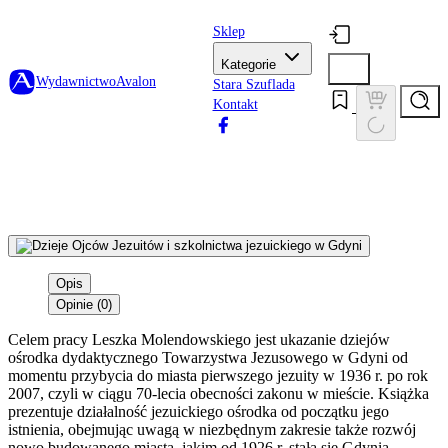
Sklep
Kategorie
Wydawnictwo
Avalon
Stara Szuflada
Kontakt
Opis
Opinie (0)
Celem pracy Leszka Molendowskiego jest ukazanie dziejów
ośrodka dydaktycznego Towarzystwa Jezusowego w Gdyni od
momentu przybycia do miasta pierwszego jezuity w 1936 r. po rok
2007, czyli w ciągu 70-lecia obecności zakonu w mieście. Książka
prezentuje działalność jezuickiego ośrodka od początku jego
istnienia, obejmując uwagą w niezbędnym zakresie także rozwój
nowo budowanego miasta, jakim od 1926 r. stała się Gdynia,