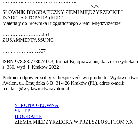
…………..…….……………………..
………………………………………………323
SŁOWNIK BIOGRAFICZNY ZIEMI MIĘDZYRZECKIEJ
IZABELA STOPYRA (RED.)
Materiały do Słownika Biograficznego Ziemi Międzyrzeckiej
…..………………………………..……………………….
……………………353
ZUSAMMENFASSUNG
…….…..…………..….…………………………………………..
…….……………357
ISBN 978-83-7730-597-3, format Br, oprawa miękka ze skrzydełkam
s. 360, wyd. I, Kraków 2022
Podmiot odpowiedzialny za bezpieczeństwo produktu: Wydawnictw
Avalon, ul. Żmujdzka 6 B, 31-426 Kraków (PL), adres e-mail:
redakcja@wydawnictwoavalon.pl
STRONA GŁÓWNA
SKLEP
BIOGRAFIE
ZIEMIA MIĘDZYRZECKA W PRZESZŁOŚCI TOM XX