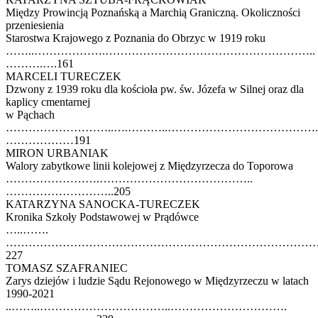
Między Prowincją Poznańską a Marchią Graniczną. Okoliczności
przeniesienia
Starostwa Krajowego z Poznania do Obrzyc w 1919 roku
……..……………….………………………………………………..
……….….161
MARCELI TURECZEK
Dzwony z 1939 roku dla kościoła pw. św. Józefa w Silnej oraz dla
kaplicy cmentarnej
w Pąchach
………………………..….………..………………………………….
………………191
MIRON URBANIAK
Walory zabytkowe linii kolejowej z Międzyrzecza do Toporowa
…………………….…………………………………..
………………………..205
KATARZYNA SANOCKA-TURECZEK
Kronika Szkoły Podstawowej w Prądówce
…..…….
………………………………………………………………………
227
TOMASZ SZAFRANIEC
Zarys dziejów i ludzie Sądu Rejonowego w Międzyrzeczu w latach
1990-2021
..……..……………………………..………………………….