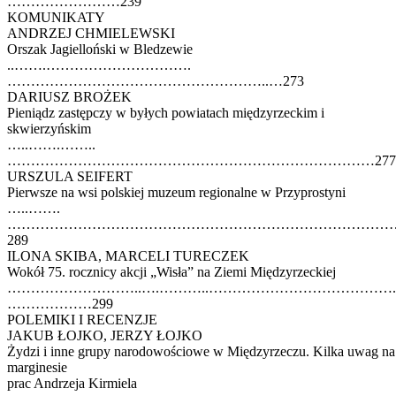
……………………239
KOMUNIKATY
ANDRZEJ CHMIELEWSKI
Orszak Jagielloński w Bledzewie
..…….………………………….
………………………………………………..…273
DARIUSZ BROŻEK
Pieniądz zastępczy w byłych powiatach międzyrzeckim i
skwierzyńskim
…..…….……..
……………………………………………………………………277
URSZULA SEIFERT
Pierwsze na wsi polskiej muzeum regionalne w Przyprostyni
…..…….
………………………………………………………………………
289
ILONA SKIBA, MARCELI TURECZEK
Wokół 75. rocznicy akcji „Wisła” na Ziemi Międzyrzeckiej
………………………..….………..………………………………….
………………299
POLEMIKI I RECENZJE
JAKUB ŁOJKO, JERZY ŁOJKO
Żydzi i inne grupy narodowościowe w Międzyrzeczu. Kilka uwag na
marginesie
prac Andrzeja Kirmiela