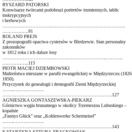
RYSZARD PATORSKI
Konwisarze twórcami podobrazi portretów trumiennych, tablic
inskrypcyjnych
i herbowych
…………………………..………………………………………..
……………..91
ROLAND PREJS
Z prozopografii opactwa cystersów w Bledzewie. Stan personalny
zakonników
w 1812 roku i ich dalsze losy
…………………………..……………………………..………..
……………..115
PIOTR MACIEJ DZIEMBOWSKI
Małżeństwa mieszane w parafii ewangelickiej w Międzyrzeczu (1826
1850).
Przyczynek do genealogii i demografii Ziemi Międzyrzeckiej
……..……………….
…………………………………………………………….127
AGNIESZKA GONTASZEWSKA-PIEKARZ
Górnictwo węgla brunatnego w okolicy Trzemeszna Lubuskiego –
kopalnie
„Fannys Glück” oraz „Kohlenwerke Schermeisel”
……..……………….
………………………………………………………….…143
KATARZYNA SZTUBA-FRĄCKOWIAK