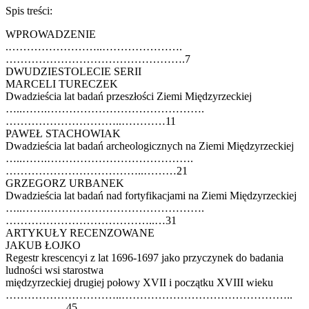
Spis treści:
WPROWADZENIE
.……………………..………………….
………………………………………….7
DWUDZIESTOLECIE SERII
MARCELI TURECZEK
Dwadzieścia lat badań przeszłości Ziemi Międzyrzeckiej
…..…….…………………………………….
…………………………..…………11
PAWEŁ STACHOWIAK
Dwadzieścia lat badań archeologicznych na Ziemi Międzyrzeckiej
…..…….………………………………….
………………………………..………21
GRZEGORZ URBANEK
Dwadzieścia lat badań nad fortyfikacjami na Ziemi Międzyrzeckiej
…..…….…………………………………….
…………………………………..…31
ARTYKUŁY RECENZOWANE
JAKUB ŁOJKO
Regestr krescencyi z lat 1696-1697 jako przyczynek do badania
ludności wsi starostwa
międzyrzeckiej drugiej połowy XVII i początku XVIII wieku
…………………………..………………………………………..
……………..45