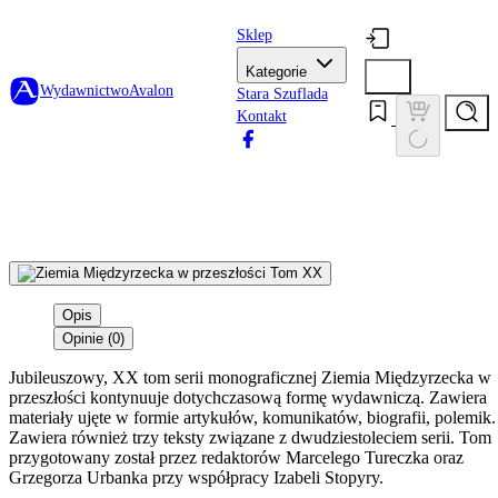
Sklep
Kategorie
Wydawnictwo
Avalon
Stara Szuflada
Kontakt
Opis
Opinie (0)
Jubileuszowy, XX tom serii monograficznej Ziemia Międzyrzecka w
przeszłości kontynuuje dotychczasową formę wydawniczą. Zawiera
materiały ujęte w formie artykułów, komunikatów, biografii, polemik.
Zawiera również trzy teksty związane z dwudziestoleciem serii. Tom
przygotowany został przez redaktorów Marcelego Tureczka oraz
Grzegorza Urbanka przy współpracy Izabeli Stopyry.