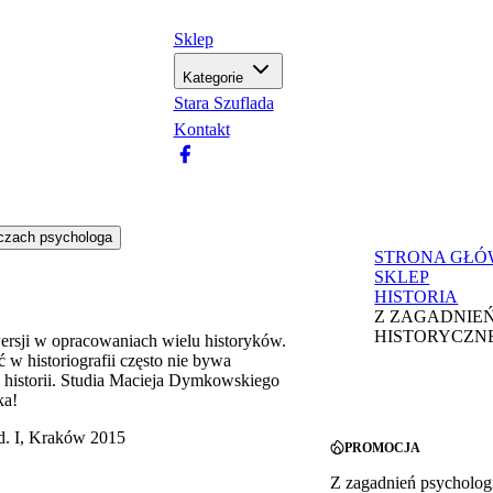
Sklep
Kategorie
Stara Szuflada
Kontakt
STRONA GŁ
SKLEP
HISTORIA
Z ZAGADNIEŃ
HISTORYCZN
ersji w opracowaniach wielu historyków.
 w historiografii często nie bywa
w historii. Studia Macieja Dymkowskiego
ka!
d. I, Kraków 2015
PROMOCJA
Z zagadnień psychologi