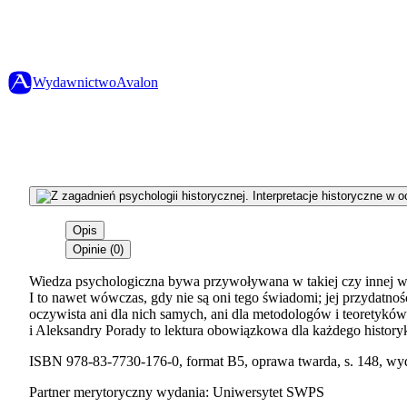
Wydawnictwo
Avalon
Opis
Opinie (0)
Wiedza psychologiczna bywa przywoływana w takiej czy innej w
I to nawet wówczas, gdy nie są oni tego świadomi; jej przydatność
oczywista ani dla nich samych, ani dla metodologów i teoretykó
i Aleksandry Porady to lektura obowiązkowa dla każdego history
ISBN 978-83-7730-176-0, format B5, oprawa twarda, s. 148, wy
Partner merytoryczny wydania: Uniwersytet SWPS