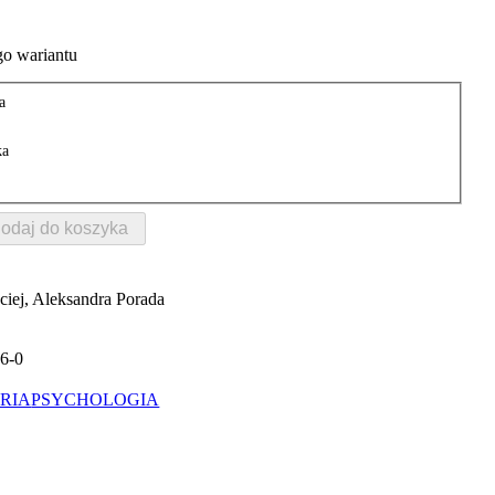
o wariantu
a
ka
odaj do koszyka
ej, Aleksandra Porada
6-0
RIA
PSYCHOLOGIA