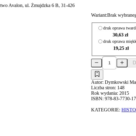
two Avalon, ul. Żmujdzka 6 B, 31-426
Wariant:
Brak wybraneg
druk oprawa tward
30,63 zł
druk oprawa mięk
19,25 zł
D
Autor:
Dymkowski Maci
Liczba stron:
148
Rok wydania:
2015
ISBN:
978-83-7730-17
KATEGORIE:
HISTO