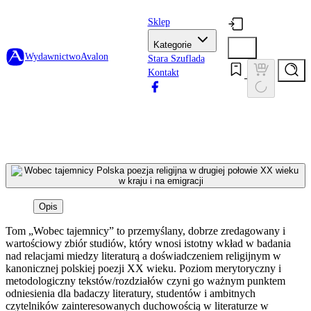
Sklep
Kategorie
Wydawnictwo
Avalon
Stara Szuflada
Kontakt
Opis
Tom „Wobec tajemnicy” to przemyślany, dobrze zredagowany i
wartościowy zbiór studiów, który wnosi istotny wkład w badania
nad relacjami miedzy literaturą a doświadczeniem religijnym w
kanonicznej polskiej poezji XX wieku. Poziom merytoryczny i
metodologiczny tekstów/rozdziałów czyni go ważnym punktem
odniesienia dla badaczy literatury, studentów i ambitnych
czytelników zainteresowanych duchowością w literaturze w