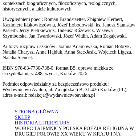
kontekstach biograficznych, filozoficznych, teologicznych,
historycznych, a także kulturowych.
Uwzględnieni poeci: Roman Brandstaetter, Zbigniew Herbert,
Kazimiera Iłłakowiczówna, Józef Łobodowski, ks. Janusz Stanisław
Pasierb, Jerzy Pietrkiewicz, Tadeusz Różewicz, Wisława
Szymborska, Jan Twardowski, Józef Wittlin, Adam Zagajewski.
Autorzy rozpraw i szkiców: Joanna Adamowska, Roman Bobryk,
Natalia Charysz, Anna Hajduk, Anna Stec-Jasik, Wojciech Ligęza,
Natalia Stencel.
ISBN 978-83-7730-738-0, format B5, oprawa miękka ze
skrzydełkami, s. 488, wyd. I, Kraków 2026
Podmiot odpowiedzialny za bezpieczeństwo produktu:
Wydawnictwo Avalon, ul. Żmujdzka 6 B, 31-426 Kraków (PL),
adres e-mail: redakcja@wydawnictwoavalon.pl
STRONA GŁÓWNA
SKLEP
HISTORIA LITERATURY
WOBEC TAJEMNICY POLSKA POEZJA RELIGIJNA W
DRUGIEJ POŁOWIE XX WIEKU W KRAJU I NA