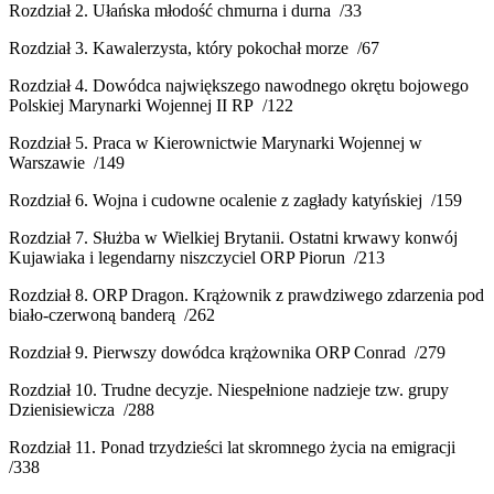
Rozdział 2. Ułańska młodość chmurna i durna /33
Rozdział 3. Kawalerzysta, który pokochał morze /67
Rozdział 4. Dowódca największego nawodnego okrętu bojowego
Polskiej Marynarki Wojennej II RP /122
Rozdział 5. Praca w Kierownictwie Marynarki Wojennej w
Warszawie /149
Rozdział 6. Wojna i cudowne ocalenie z zagłady katyńskiej /159
Rozdział 7. Służba w Wielkiej Brytanii. Ostatni krwawy konwój
Kujawiaka i legendarny niszczyciel ORP Piorun /213
Rozdział 8. ORP Dragon. Krążownik z prawdziwego zdarzenia pod
biało-czerwoną banderą /262
Rozdział 9. Pierwszy dowódca krążownika ORP Conrad /279
Rozdział 10. Trudne decyzje. Niespełnione nadzieje tzw. grupy
Dzienisiewicza /288
Rozdział 11. Ponad trzydzieści lat skromnego życia na emigracji
/338