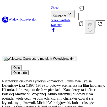
Sklep
Kategorie
Wydawnictwo
Avalon
Stara Szuflada
Kontakt
Opis
Opinie (0)
Niezwykle ciekawy życiorys komandora Stanisława Tytusa
Dzienisiewicza (1897-1979) to gotowy scenariusz na film fabularny.
Historia, która zapiera dech w piersiach. Kawalerzysta i oficer
Polskiej Marynarki Wojennej. Mimo skromnej budowy ciała
posiadał wiele cech wspólnych, którymi charakteryzował się
legendarny pułkownik Michał Wołodyjowski, bohater książek
Henryka Sienkiewicza. Wziął udział w wojnie polsko-