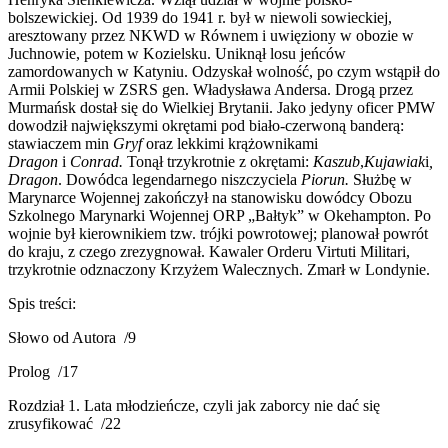
bolszewickiej. Od 1939 do 1941 r. był w niewoli sowieckiej,
aresztowany przez NKWD w Równem i uwięziony w obozie w
Juchnowie, potem w Kozielsku. Uniknął losu jeńców
zamordowanych w Katyniu. Odzyskał wolność, po czym wstąpił do
Armii Polskiej w ZSRS gen. Władysława Andersa. Drogą przez
Murmańsk dostał się do Wielkiej Brytanii. Jako jedyny oficer PMW
dowodził największymi okrętami pod biało-czerwoną banderą:
stawiaczem min
Gryf
oraz lekkimi krążownikami
Dragon
i
Conrad.
Tonął trzykrotnie z okrętami:
Kaszub
,
Kujawiak
i
,
Dragon
. Dowódca legendarnego niszczyciela
Piorun.
Służbę w
Marynarce Wojennej zakończył na stanowisku dowódcy Obozu
Szkolnego Marynarki Wojennej ORP „Bałtyk” w Okehampton. Po
wojnie był kierownikiem tzw. trójki powrotowej; planował powrót
do kraju, z czego zrezygnował. Kawaler Orderu Virtuti Militari,
trzykrotnie odznaczony Krzyżem Walecznych. Zmarł w Londynie.
Spis treści:
Słowo od Autora /9
Prolog /17
Rozdział 1. Lata młodzieńcze, czyli jak zaborcy nie dać się
zrusyfikować /22