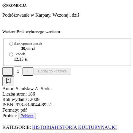
PROMOCJA
Podróżowanie w Karpaty. Wczoraj i dziś
Wariant:
Brak wybranego wariantu
druk oprawa twarda
30,63 zł
ebook
12,25 zł
Dodaj do koszyka
Autor:
Stanisław A. Sroka
Liczba stron:
186
Rok wydania:
2009
ISBN:
978-83-6044-892-2
Formaty:
pdf
Probka:
Pobierz
KATEGORIE:
HISTORIA
HISTORIA KULTURY
NAUKI