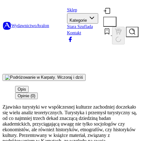
Sklep
Kategorie
Wydawnictwo
Avalon
Stara Szuflada
Kontakt
Opis
Opinie (0)
Zjawisko turystyki we współczesnej kulturze zachodniej doczekało
się wielu analiz teoretycznych. Turystyka i przemysł turystyczny są,
od co najmniej trzech dekad znaczącą dziedziną badan
akademickich, przyciągającą uwagę nie tylko socjologów czy
ekonomistów, ale również historyków, etnografów, czy historyków
kultury. Prezentowany w książce materiał, związany z
podróżowaniem w Karpatach, ze względu na swoją