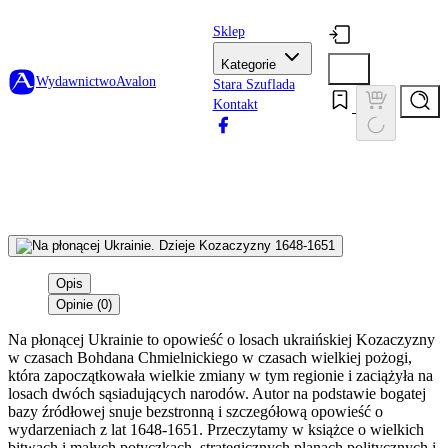
Sklep
Kategorie
Wydawnictwo
Avalon
Stara Szuflada
Kontakt
Opis
Opinie (0)
Na płonącej Ukrainie to opowieść o losach ukraińskiej Kozaczyzny
w czasach Bohdana Chmielnickiego w czasach wielkiej pożogi,
która zapoczątkowała wielkie zmiany w tym regionie i zaciążyła na
losach dwóch sąsiadujących narodów. Autor na podstawie bogatej
bazy źródłowej snuje bezstronną i szczegółową opowieść o
wydarzeniach z lat 1648-1651. Przeczytamy w książce o wielkich
bitwach i małych potyczkach, strategicznych planach politycznych i