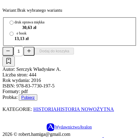
Wariant:
Brak wybranego wariantu
druk oprawa miękka
30,63 zł
e book
13,13 zł
Dodaj do koszyka
Autor:
Serczyk Władysław A.
Liczba stron:
444
Rok wydania:
2016
ISBN:
978-83-7730-197-5
Formaty:
pdf
Probka:
Pobierz
KATEGORIE:
HISTORIA
HISTORIA NOWOŻYTNA
Wydawnictwo
Avalon
2026 ©
robert.hamiga@gmail.com