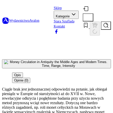
Sklep
Kategorie
Wydawnictwo
Avalon
Stara Szuflada
Kontakt
Opis
Opinie (0)
Ciągle brak jest jednoznacznej odpowiedzi na pytanie, jak obiegał
pieniądz w Europie od starożytności aż do XVII w. Nowe,
rewelacyjne odkrycia i pogłębione badania przy użyciu nowych
metod przynoszą wciąż nowe rezultaty. Dotyczą one bardzo
różnych zagadnień, np. roli monet celtyckich na Morawach w
świetle sensacyjnych znalezisk w Niemczycach, napływu monet