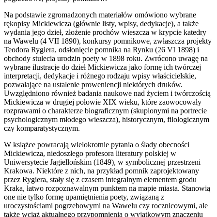
Na podstawie zgromadzonych materiałów omówiono wybrane
rękopisy Mickiewicza (głównie listy, wpisy, dedykacje), a także
wydania jego dzieł, złożenie prochów wieszcza w krypcie katedry
na Wawelu (4 VII 1890), konkursy pomnikowe, zwłaszcza projekty
Teodora Rygiera, odsłonięcie pomnika na Rynku (26 VI 1898) i
obchody stulecia urodzin poety w 1898 roku. Zwrócono uwagę na
wybrane ilustracje do dzieł Mickiewicza jako formę ich twórczej
interpretacji, dedykacje i różnego rodzaju wpisy właścicielskie,
pozwalające na ustalenie proweniencji niektórych druków.
Uwzględniono również badania naukowe nad życiem i twórczością
Mickiewicza w drugiej połowie XIX wieku, które zaowocowały
rozprawami o charakterze biograficznym (skupionymi na portrecie
psychologicznym młodego wieszcza), historycznym, filologicznym
czy komparatystycznym.
W książce powracają wielokrotnie pytania o ślady obecności
Mickiewicza, niedoszłego profesora literatury polskiej w
Uniwersytecie Jagiellońskim (1849), w symbolicznej przestrzeni
Krakowa. Niektóre z nich, na przykład pomnik zaprojektowany
przez Rygiera, stały się z czasem integralnym elementem grodu
Kraka, łatwo rozpoznawalnym punktem na mapie miasta. Stanowią
one nie tylko formę upamiętnienia poety, związaną z
uroczystościami pogrzebowymi na Wawelu czy rocznicowymi, ale
także wciąż aktualnego przypomnienia o wyjątkowym znaczeniu