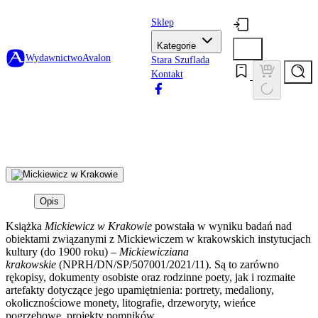
Sklep
Kategorie
Wydawnictwo
Avalon
Stara Szuflada
Kontakt
Opis
Książka
Mickiewicz w Krakowie
powstała w wyniku badań nad
obiektami związanymi z Mickiewiczem w krakowskich instytucjach
kultury (do 1900 roku) –
Mickiewicziana
krakowskie
(NPRH/DN/SP/507001/2021/11). Są to zarówno
rękopisy, dokumenty osobiste oraz rodzinne poety, jak i rozmaite
artefakty dotyczące jego upamiętnienia: portrety, medaliony,
okolicznościowe monety, litografie, drzeworyty, wieńce
pogrzebowe, projekty pomników.