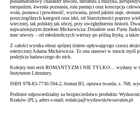
ponadnarodowy charakter utworu, literatura a muzyka, perspektywa
mesjanizm, kwestia poznania, rola pamięci oraz koncepcja człowi
wola, postawa i powinność, wyzwania, przed jakimi staje, stosun
poszczególnych kategorii oraz idei, od Starożytności poprzez wiek
wiecznej, tak polskiej jak obcej, przy uwzględnieniu historii. Dw
najważniejszym dziełom Mickiewicza:
Dziadom
oraz
Panu Tadeu
inne utwory – od młodzieńczych wierszy po późną lirykę, a także
Z całości wynika obraz spójnej (mimo upływającego czasu) aksjol
estetycznej Adama Mickiewicza. To ona stanowi w istocie myśl p
podejścia badawczego do nich.
Kolejny tom serii ROMANTYZM I NIE TYLKO… wydany w rama
Instytutem Literatury.
ISBN 978-83-7730-594-2, format B5, oprawa twarda, s. 768, wy
Podmiot odpowiedzialny za bezpieczeństwo produktu: Wydawnic
Kraków (PL), adres e-mail: redakcja@wydawnictwoavalon.pl