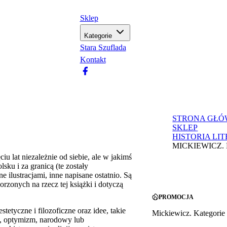
Sklep
Kategorie
Stara Szuflada
Kontakt
STRONA GŁ
SKLEP
HISTORIA LI
MICKIEWICZ.
iu lat niezależnie od siebie, ale w jakimś
sku i za granicą (te zostały
 ilustracjami, inne napisane ostatnio. Są
zonych na rzecz tej książki i dotyczą
PROMOCJA
stetyczne i filozoficzne oraz idee, takie
Mickiewicz. Kategorie 
zm, optymizm, narodowy lub