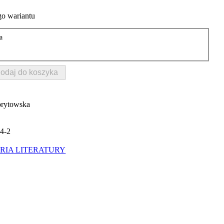
o wariantu
a
odaj do koszyka
orytowska
4-2
RIA LITERATURY