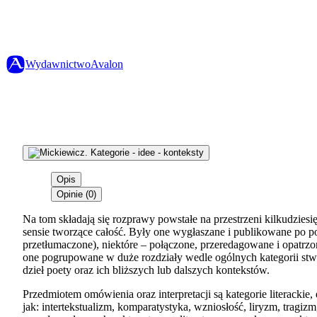
Wydawnictwo
Avalon
Opis
Opinie (0)
Na tom składają się rozprawy powstałe na przestrzeni kilkudziesięc
sensie tworzące całość. Były one wygłaszane i publikowane po pol
przetłumaczone), niektóre – połączone, przeredagowane i opatrzone
one pogrupowane w duże rozdziały wedle ogólnych kategorii stwor
dzieł poety oraz ich bliższych lub dalszych kontekstów.
Przedmiotem omówienia oraz interpretacji są kategorie literackie, e
jak: intertekstualizm, komparatystyka, wzniosłość, liryzm, tragi