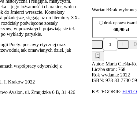
 historyczna i religijna, mistycyzm,
eka – jego tożsamość i charakter, wolna
Wariant:
Brak wybraneg
ek do śmierci wreszcie. Konteksty
i późniejsze, sięgają aż do literatury XX-
druk oprawa tward
a rozdziały poświęcone zostały
szowi
, w pozostałych pojawiają się też
60,90 zł
 po wykłady paryskie.
D
ogii Poety: postawy etycznej oraz
rzewodnią tak omawianych dzieł, jak
Autor:
Maria Cieśla-K
ch współpracy edytorskiej z
Liczba stron:
768
Rok wydania:
2022
ISBN:
978-83-7730-59
d. I, Kraków 2022
KATEGORIE:
HISTO
two Avalon, ul. Żmujdzka 6 B, 31-426