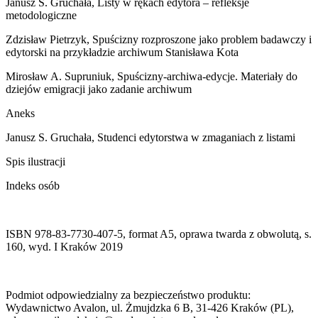
Janusz S. Gruchała, Listy w rękach edytora – refleksje
metodologiczne
Zdzisław Pietrzyk, Spuścizny rozproszone jako problem badawczy i
edytorski na przykładzie archiwum Stanisława Kota
Mirosław A. Supruniuk, Spuścizny-archiwa-edycje. Materiały do
dziejów emigracji jako zadanie archiwum
Aneks
Janusz S. Gruchała, Studenci edytorstwa w zmaganiach z listami
Spis ilustracji
Indeks osób
ISBN 978-83-7730-407-5, format A5, oprawa twarda z obwolutą, s.
160, wyd. I Kraków 2019
Podmiot odpowiedzialny za bezpieczeństwo produktu:
Wydawnictwo Avalon, ul. Żmujdzka 6 B, 31-426 Kraków (PL),