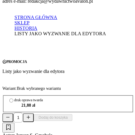
adres e-mail: redakcja@wydawnictwoavalon.pl
STRONA GŁÓWNA
SKLEP
HISTORIA
LISTY JAKO WYZWANIE DLA EDYTORA
PROMOCJA
Listy jako wyzwanie dla edytora
Wariant:
Brak wybranego wariantu
druk oprawa twarda
21,88 zł
Dodaj do koszyka