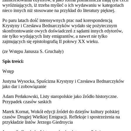
wyróżniających, iż trzeba myśleć o ich wydawaniu w kategoriach
nieco innych niż stosowane na przykład do literatury pięknej.
Po paru latach dość intensywnych prac nad korespondencją
Krystyny i Czesława Bednarczyków wydało się pożytecznym
skonfrontowanie owych doświadczeń z sądami innych edytorów,
nie tylko wydających listy emigrantów, a nawet nie tylko
zajmujących się epistolografią II połowy XX wieku.
(ze Wstępu Janusza S. Gruchały)
Spis treści:
Wstęp
Justyna Wysocka, Spuścizna Krystyny i Czesława Bednarczyków
jako dar i zobowiązanie
Adam Perłakowski, Listy staropolskie jako źródło historyczne.
Przypadek czasów saskich
Marek Kornat, Wokół edycji źródeł do dziejów kultury polskiej
czasów Drugiej Wielkiej Emigracji. Refleksje i spostrzeżenia na
przykładzie listów Jerzego Giedroycia