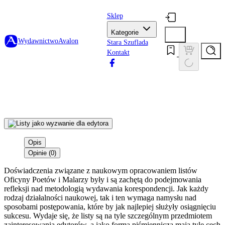
Sklep
Kategorie
Wydawnictwo
Avalon
Stara Szuflada
Kontakt
Opis
Opinie (0)
Doświadczenia związane z naukowym opracowaniem listów
Oficyny Poetów i Malarzy były i są zachętą do podejmowania
refleksji nad metodologią wydawania korespondencji. Jak każdy
rodzaj działalności naukowej, tak i ten wymaga namysłu nad
sposobami postępowania, które by jak najlepiej służyły osiągnięciu
sukcesu. Wydaje się, że listy są na tyle szczególnym przedmiotem
zainteresowania edytorów, a jako forma piśmiennicza mają tyle cech