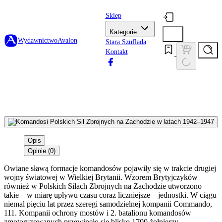
Sklep
Kategorie
Wydawnictwo
Avalon
Stara Szuflada
Kontakt
Opis
Opinie (0)
Owiane sławą formacje komandosów pojawiły się w trakcie drugiej
wojny światowej w Wielkiej Brytanii. Wzorem Brytyjczyków
również w Polskich Siłach Zbrojnych na Zachodzie utworzono
takie – w miarę upływu czasu coraz liczniejsze – jednostki. W ciągu
niemal pięciu lat przez szeregi samodzielnej kompanii Commando,
111. Kompanii ochrony mostów i 2. batalionu komandosów
zmotoryzowanych przewinęło się blisko 1700 żołnierzy