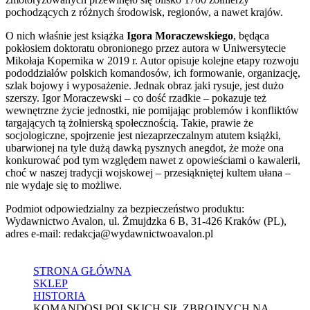
pochodzących z różnych środowisk, regionów, a nawet krajów.
O nich właśnie jest książka
Igora Moraczewskiego
, będąca
pokłosiem doktoratu obronionego przez autora w Uniwersytecie
Mikołaja Kopernika w 2019 r. Autor opisuje kolejne etapy rozwoju
pododdziałów polskich komandosów, ich formowanie, organizację,
szlak bojowy i wyposażenie. Jednak obraz jaki rysuje, jest dużo
szerszy. Igor Moraczewski – co dość rzadkie – pokazuje też
wewnętrzne życie jednostki, nie pomijając problemów i konfliktów
targających tą żołnierską społecznością. Takie, prawie że
socjologiczne, spojrzenie jest niezaprzeczalnym atutem książki,
ubarwionej na tyle dużą dawką pysznych anegdot, że może ona
konkurować pod tym względem nawet z opowieściami o kawalerii,
choć w naszej tradycji wojskowej – przesiąkniętej kultem ułana –
nie wydaje się to możliwe.
Podmiot odpowiedzialny za bezpieczeństwo produktu:
Wydawnictwo Avalon, ul. Żmujdzka 6 B, 31-426 Kraków (PL),
adres e-mail: redakcja@wydawnictwoavalon.pl
STRONA GŁÓWNA
SKLEP
HISTORIA
KOMANDOSI POLSKICH SIŁ ZBROJNYCH NA