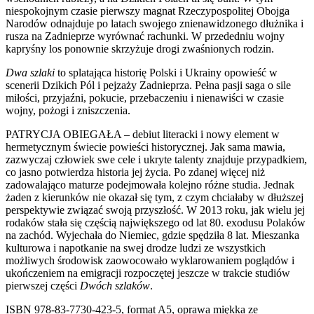
niespokojnym czasie pierwszy magnat Rzeczypospolitej Obojga
Narodów odnajduje po latach swojego znienawidzonego dłużnika i
rusza na Zadnieprze wyrównać rachunki. W przededniu wojny
kapryśny los ponownie skrzyżuje drogi zwaśnionych rodzin.
Dwa szlaki
to splatająca historię Polski i Ukrainy opowieść w
scenerii Dzikich Pól i pejzaży Zadnieprza. Pełna pasji saga o sile
miłości, przyjaźni, pokucie, przebaczeniu i nienawiści w czasie
wojny, pożogi i zniszczenia.
PATRYCJA OBIEGAŁA – debiut literacki i nowy element w
hermetycznym świecie powieści historycznej. Jak sama mawia,
zazwyczaj człowiek swe cele i ukryte talenty znajduje przypadkiem,
co jasno potwierdza historia jej życia. Po zdanej więcej niż
zadowalająco maturze podejmowała kolejno różne studia. Jednak
żaden z kierunków nie okazał się tym, z czym chciałaby w dłuższej
perspektywie związać swoją przyszłość. W 2013 roku, jak wielu jej
rodaków stała się częścią największego od lat 80. exodusu Polaków
na zachód. Wyjechała do Niemiec, gdzie spędziła 8 lat. Mieszanka
kulturowa i napotkanie na swej drodze ludzi ze wszystkich
możliwych środowisk zaowocowało wyklarowaniem poglądów i
ukończeniem na emigracji rozpoczętej jeszcze w trakcie studiów
pierwszej części
Dwóch szlaków
.
ISBN 978-83-7730-423-5, format A5, oprawa miękka ze