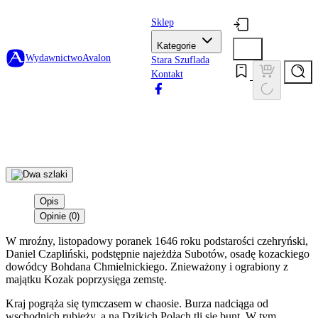
Sklep
Kategorie
Wydawnictwo
Avalon
Stara Szuflada
Kontakt
Opis
Opinie (0)
W mroźny, listopadowy poranek 1646 roku podstarości czehryński,
Daniel Czapliński, podstępnie najeżdża Subotów, osadę kozackiego
dowódcy Bohdana Chmielnickiego. Znieważony i ograbiony z
majątku Kozak poprzysięga zemstę.
Kraj pogrąża się tymczasem w chaosie. Burza nadciąga od
wschodnich rubieży, a na Dzikich Polach tli się bunt. W tym