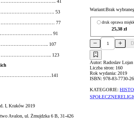
…………………………….. 41
Wariant:
Brak wybraneg
………………………………. 53
druk oprawa mięk
………………………………… 77
25,38 zł
………………………………. 91
D
………………………….. 107
…………………………….. 123
Autor:
Radoslav Lojan
ich
Liczba stron:
160
Rok wydania:
2019
…………………………………141
ISBN:
978-83-7730-26
KATEGORIE:
HIST
SPOŁECZNE
RELIG
d. I, Kraków 2019
two Avalon, ul. Żmujdzka 6 B, 31-426