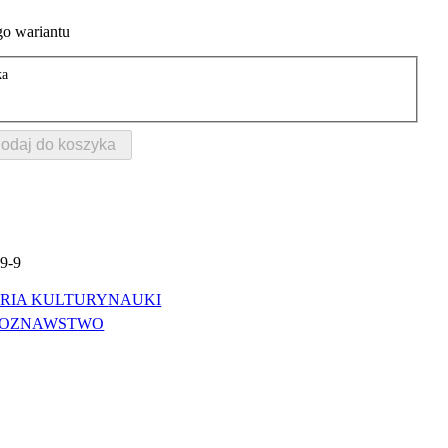
o wariantu
ka
odaj do koszyka
9-9
ORIA KULTURY
NAUKI
IOZNAWSTWO