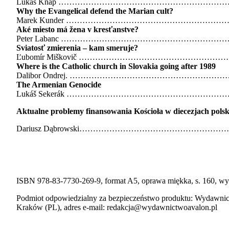
Lukáš Knap ………………………………………………………
Why the Evangelical defend the Marian cult?
Marek Kunder …………………………………………………
Aké miesto má žena v kresťanstve?
Peter Labanc …………………………………………………
Sviatosť zmierenia – kam smeruje?
Ľubomír Miškovič ……………………………………………
Where is the Catholic church in Slovakia going after 1989
Dalibor Ondrej. …………………………………………………
The Armenian Genocide
Lukáš Sekerák …………………………………………………
Aktualne problemy finansowania Kościoła w diecezjach polsk
Dariusz Dąbrowski…………………………………………
ISBN 978-83-7730-269-9, format A5, oprawa miękka, s. 160, wy
Podmiot odpowiedzialny za bezpieczeństwo produktu: Wydawnic
Kraków (PL), adres e-mail: redakcja@wydawnictwoavalon.pl