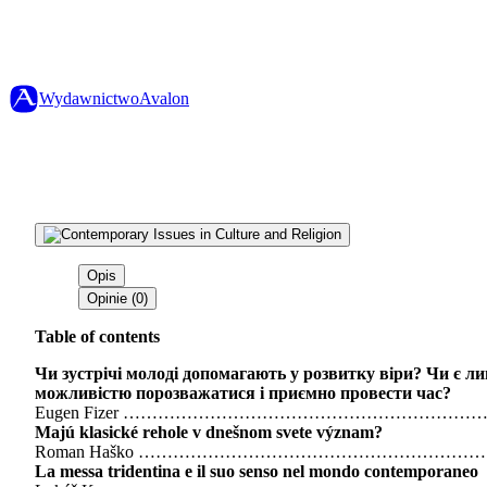
Wydawnictwo
Avalon
Opis
Opinie (0)
Table of contents
Чи зустрічі молоді допомагають у розвитку віри? Чи є л
можливістю порозважатися і приємно провести час?
Eugen Fizer …………………………………………………
Majú klasické rehole v dnešnom svete význam?
Roman Haško ……………………………………………………
La messa tridentina e il suo senso nel mondo contemporaneo