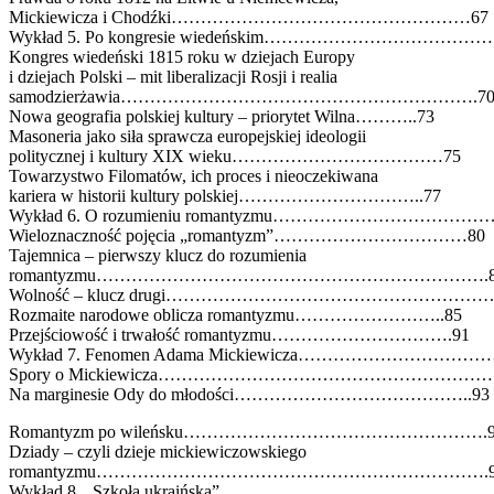
Mickiewicza i Chodźki……………………………………………67
Wykład 5. Po kongresie wiedeńskim………………………………
Kongres wiedeński 1815 roku w dziejach Europy
i dziejach Polski – mit liberalizacji Rosji i realia
samodzierżawia…………………………………………………….7
Nowa geografia polskiej kultury – priorytet Wilna………..73
Masoneria jako siła sprawcza europejskiej ideologii
politycznej i kultury XIX wieku………………………………75
Towarzystwo Filomatów, ich proces i nieoczekiwana
kariera w historii kultury polskiej…………………………..77
Wykład 6. O rozumieniu romantyzmu………………………………
Wieloznaczność pojęcia „romantyzm”……………………………80
Tajemnica – pierwszy klucz do rozumienia
romantyzmu………………………………………………………….8
Wolność – klucz drugi…………………………………………………
Rozmaite narodowe oblicza romantyzmu……………………..85
Przejściowość i trwałość romantyzmu………………………….91
Wykład 7. Fenomen Adama Mickiewicza……………………………
Spory o Mickiewicza…………………………………………………
Na marginesie Ody do młodości…………………………………..93
Romantyzm po wileńsku…………………………………………….9
Dziady – czyli dzieje mickiewiczowskiego
romantyzmu………………………………………………………….9
Wykład 8. „Szkoła ukraińska”……………………………………