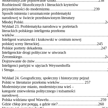
Modernistyczne pojmowanie sztuki……………………………238
Rozbieżność filozoficznych i literackich kryteriów
przynależności do modernizmu……………………………..239
Sposób istnienia i urozmaicenie problematyki
narodowej w świecie przedstawionym literatury
Młodej Polski……………………………………………………….2
Wykład 23. Problematyka narodowa w portretach
literackich polskiego inteligenta przełomu
wieków………………………………………………………………….
Inteligent warszawski i krakowski w centrum nowej
polskiej sceny literackiej………………………………………245
Polskie portrety dekadenta……………………………………….247
Inteligenckie drogi polityczne w utworach
Żeromskiego………………………………………………………..24
Dojrzewanie do żniw…………………………………………………
Inteligenci partyjni w ujęciach Weyssenhoffa
i Struga……………………………………………………………….2
Wykład 24. Geograficzny, społeczny i historyczny pejzaż
Polski w literaturze przełomu wieków………………. 257
Modernistyczne miasto, modernistyczna wieś –
kategorie zniewolenia politycznego i tożsamości
narodowej……………………………………………………………2
Polska widziana spod Wawelu…………………………………..259
Gdzie chłop jest potęgą, a gdzie nie?…………………………..260