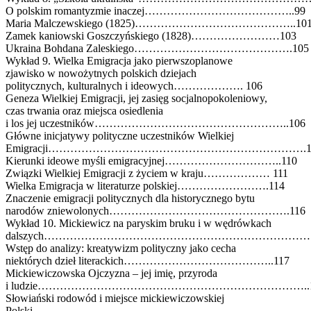
O polskim romantyzmie inaczej…………………………………..99
Maria Malczewskiego (1825)……………………………………..10
Zamek kaniowski Goszczyńskiego (1828)……………………103
Ukraina Bohdana Zaleskiego…………………………………….105
Wykład 9. Wielka Emigracja jako pierwszoplanowe
zjawisko w nowożytnych polskich dziejach
politycznych, kulturalnych i ideowych………………. 106
Geneza Wielkiej Emigracji, jej zasięg socjalnopokoleniowy,
czas trwania oraz miejsca osiedlenia
i los jej uczestników……………………………………………..106
Główne inicjatywy polityczne uczestników Wielkiej
Emigracji…………………………………………………………….1
Kierunki ideowe myśli emigracyjnej…………………………..110
Związki Wielkiej Emigracji z życiem w kraju……………… 111
Wielka Emigracja w literaturze polskiej…………………….114
Znaczenie emigracji politycznych dla historycznego bytu
narodów zniewolonych………………………………………….116
Wykład 10. Mickiewicz na paryskim bruku i w wędrówkach
dalszych…………………………………………………………………
Wstęp do analizy: kreatywizm polityczny jako cecha
niektórych dzieł literackich…………………………………..117
Mickiewiczowska Ojczyzna – jej imię, przyroda
i ludzie………………………………………………………………..1
Słowiański rodowód i miejsce mickiewiczowskiej
Polski………………………………………………………………….1