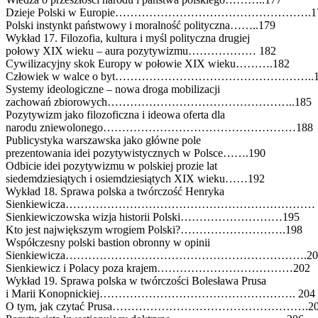
Dzieje Polski w Europie…………………………………………….1
Polski instynkt państwowy i moralność polityczna……..179
Wykład 17. Filozofia, kultura i myśl polityczna drugiej
połowy XIX wieku – aura pozytywizmu……………… 182
Cywilizacyjny skok Europy w połowie XIX wieku……….182
Człowiek w walce o byt……………………………………………..1
Systemy ideologiczne – nowa droga mobilizacji
zachowań zbiorowych…………………………………………..185
Pozytywizm jako filozoficzna i ideowa oferta dla
narodu zniewolonego……………………………………………188
Publicystyka warszawska jako główne pole
prezentowania idei pozytywistycznych w Polsce…….190
Odbicie idei pozytywizmu w polskiej prozie lat
siedemdziesiątych i osiemdziesiątych XIX wieku……192
Wykład 18. Sprawa polska a twórczość Henryka
Sienkiewicza………………………………………………………… 1
Sienkiewiczowska wizja historii Polski………………………195
Kto jest największym wrogiem Polski?……………………….198
Współczesny polski bastion obronny w opinii
Sienkiewicza……………………………………………………….20
Sienkiewicz i Polacy poza krajem………………………………202
Wykład 19. Sprawa polska w twórczości Bolesława Prusa
i Marii Konopnickiej……………………………………………. 204
O tym, jak czytać Prusa…………………………………………….20