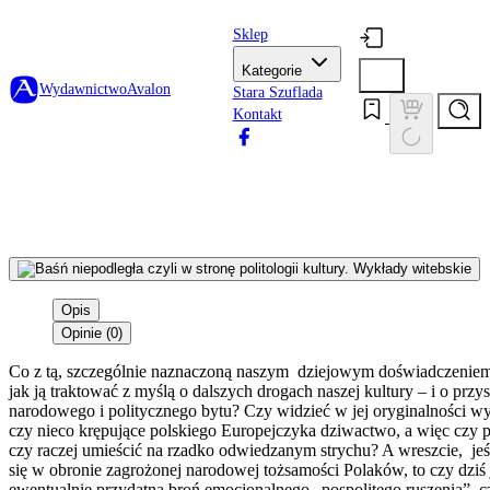
Sklep
Kategorie
Wydawnictwo
Avalon
Stara Szuflada
Kontakt
Opis
Opinie (0)
Co z tą, szczególnie naznaczoną naszym dziejowym doświadczeniem, p
jak ją traktować z myślą o dalszych drogach naszej kultury – i o przy
narodowego i politycznego bytu? Czy widzieć w jej oryginalności w
czy nieco krępujące polskiego Europejczyka dziwactwo, a więc czy 
czy raczej umieścić na rzadko odwiedzanym strychu? A wreszcie, jeś
się w obronie zagrożonej narodowej tożsamości Polaków, to czy dziś 
ewentualnie przydatną broń emocjonalnego „pospolitego ruszenia”, cz