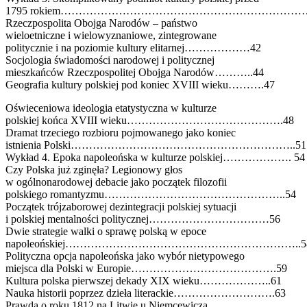
1795 rokiem…………………………………………………………….
Rzeczpospolita Obojga Narodów – państwo
wieloetniczne i wielowyznaniowe, zintegrowane
politycznie i na poziomie kultury elitarnej………………42
Socjologia świadomości narodowej i politycznej
mieszkańców Rzeczpospolitej Obojga Narodów………..44
Geografia kultury polskiej pod koniec XVIII wieku……….47
Oświeceniowa ideologia etatystyczna w kulturze
polskiej końca XVIII wieku…………………………………….48
Dramat trzeciego rozbioru pojmowanego jako koniec
istnienia Polski……………………………………………………..51
Wykład 4. Epoka napoleońska w kulturze polskiej………………. 54
Czy Polska już zginęła? Legionowy głos
w ogólnonarodowej debacie jako początek filozofii
polskiego romantyzmu…………………………………………..54
Początek trójzaborowej dezintegracji polskiej sytuacji
i polskiej mentalności politycznej……………………………56
Dwie strategie walki o sprawę polską w epoce
napoleońskiej………………………………………………………..5
Polityczna opcja napoleońska jako wybór nietypowego
miejsca dla Polski w Europie………………………………….59
Kultura polska pierwszej dekady XIX wieku………………..61
Nauka historii poprzez dzieła literackie……………………….63
Prawda o roku 1812 na Litwie u Niemcewicza,