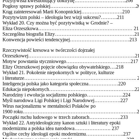
Pozytywista kwestionujący doktrynę………………………….206
Pogłosy sprawy polskiej…………………………………………….2
Krąg zainteresowań Marii Konopnickiej…………………….210
Pozytywizm polski – ideologia bez wizji sukcesu?……….211
Wykład 20. Czy można być pozytywistką w Grodnie? –
Eliza Orzeszkowa………………………………………………… 21
Szczególna biografia Elizy…………………………………………21
Konwencja powieści tendencyjnej………………………………213
Rzeczywistość kresowa w twórczości dojrzałej
Orzeszkowej………………………………………………………..21
Motyw powstania styczniowego…………………………………217
Elizy Orzeszkowej pojęcie obowiązku obywatelskiego….218
Wykład 21. Pokolenie niepokornych w polityce, kulturze
i literaturze………………………………………………………….. 2
Inteligencja polska jako kategoria społeczna………………220
Edukacja niepokornych…………………………………………….22
Narodziny i ewolucja socjalizmu polskiego………………….224
Myśl narodowa Ligi Polskiej i Ligi Narodowej…………….227
Wirus nacjonalizmu w mentalności Polaków po
1900 roku……………………………………………………………2
Początki ruchu ludowego w trzech zaborach……………….233
Wykład 22. Antyideologiczny kanon sztuki i literatury epoki
modernizmu a polska idea narodowa…………………. 237
Ogólne cechy ideologii epoki modernizmu…………………..237