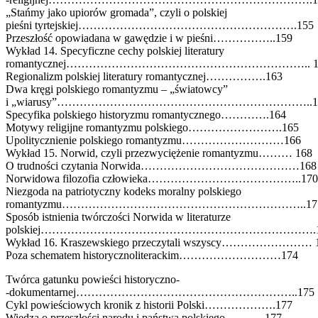
„Stańmy jako upiorów gromada”, czyli o polskiej
pieśni tyrtejskiej………………………………………………….155
Przeszłość opowiadana w gawędzie i w pieśni……………..159
Wykład 14. Specyficzne cechy polskiej literatury
romantycznej……………………………………………………….. 1
Regionalizm polskiej literatury romantycznej…………….163
Dwa kręgi polskiego romantyzmu – „światowcy”
i „wiarusy”…………………………………………………………..1
Specyfika polskiego historyzmu romantycznego………….164
Motywy religijne romantyzmu polskiego…………………….165
Upolitycznienie polskiego romantyzmu………………………166
Wykład 15. Norwid, czyli przezwyciężenie romantyzmu……… 168
O trudności czytania Norwida……………………………………168
Norwidowa filozofia człowieka…………………………………..170
Niezgoda na patriotyczny kodeks moralny polskiego
romantyzmu………………………………………………………..17
Sposób istnienia twórczości Norwida w literaturze
polskiej……………………………………………………………….1
Wykład 16. Kraszewskiego przeczytali wszyscy…………………… 
Poza schematem historycznoliterackim………………………174
Twórca gatunku powieści historyczno-
-dokumentarnej…………………………………………………..175
Cykl powieściowych kronik z historii Polski……………….177
Wiedza o przeszłości narodu i państwa polskiego………..177