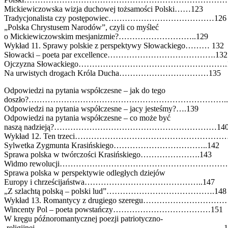
Mickiewiczowska wizja duchowej tożsamości Polski……123
Tradycjonalista czy postępowiec…………………………………126
„Polska Chrystusem Narodów”, czyli co myśleć
o Mickiewiczowskim mesjanizmie?………………………..129
Wykład 11. Sprawy polskie z perspektywy Słowackiego……… 132
Słowacki – poeta par excellence………………………………….132
Ojczyzna Słowackiego……………………………………………….1
Na urwistych drogach Króla Ducha……………………………135
Odpowiedzi na pytania współczesne – jak do tego
doszło?………………………………………………………………..1
Odpowiedzi na pytania współczesne – jacy jesteśmy?….139
Odpowiedzi na pytania współczesne – co może być
naszą nadzieją?……………………………………………………14
Wykład 12. Ten trzeci…………………………………………………
Sylwetka Zygmunta Krasińskiego……………………………..142
Sprawa polska w twórczości Krasińskiego………………….143
Widmo rewolucji……………………………………………………….
Sprawa polska w perspektywie odległych dziejów
Europy i chrześcijaństwa……………………………………..147
„Z szlachtą polską – polski lud”………………………………….148
Wykład 13. Romantycy z drugiego szeregu…………………………
Wincenty Pol – poeta powstańczy………………………………151
W kręgu późnoromantycznej poezji patriotyczno-
-religijnej…………………………………………………………….1