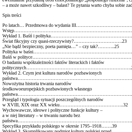
– a może nawet szkodliwy – balast? Te pytania warto chyba sobie za
Spis treści
Po latach… Przedmowa do wydania III…………………………
Wstęp……………………………………………………………………
Wykład 1. Baśń i polityka…………………………………………
Świat fikcyjny czy quasi-rzeczywisty?………………………….23
„Nie bądź bezpieczny, poeta pamięta…” – czy tak?………..25
Polityka w baśni………………………………………………………
Baśń w polityce…………………………………………………………
O badaniu współzależności faktów literackich i faktów
politycznych………………………………………………………….
Wykład 2. Czym jest kultura narodów pozbawionych
państwa………………………………………………………………….
Nowożytna historia trwania narodów
środkowoeuropejskich pozbawionych własnego
państwa………………………………………………………………..
Przegląd i typologia sytuacji poszczególnych narodów
w XVIII, XIX oraz XX wieku…………………………………..32
Wychowawcze, ideowe i polityczne funkcje kultury –
a w niej literatury – w trwaniu narodu bez
państwa………………………………………………………………..
Specyfika przykładu polskiego w okresie 1795–1918…….39
Wykład 3. Skomplikowany podmiot kultury polskiej przed