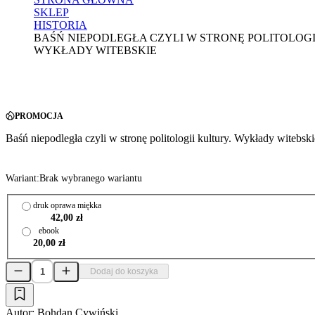
SKLEP
HISTORIA
BAŚŃ NIEPODLEGŁA CZYLI W STRONĘ POLITOLOGI
WYKŁADY WITEBSKIE
PROMOCJA
Baśń niepodległa czyli w stronę politologii kultury. Wykłady witebski
Wariant:
Brak wybranego wariantu
druk oprawa miękka
42,00 zł
ebook
20,00 zł
Dodaj do koszyka
Autor:
Bohdan Cywiński