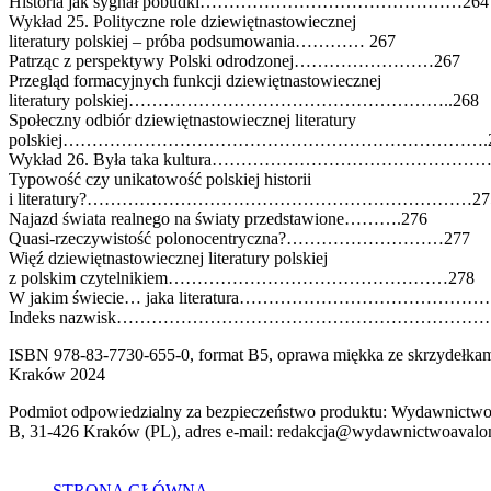
Historia jak sygnał pobudki………………………………………264
Wykład 25. Polityczne role dziewiętnastowiecznej
literatury polskiej – próba podsumowania………… 267
Patrząc z perspektywy Polski odrodzonej……………………267
Przegląd formacyjnych funkcji dziewiętnastowiecznej
literatury polskiej………………………………………………..268
Społeczny odbiór dziewiętnastowiecznej literatury
polskiej……………………………………………………………….2
Wykład 26. Była taka kultura………………………………………
Typowość czy unikatowość polskiej historii
i literatury?…………………………………………………………27
Najazd świata realnego na światy przedstawione……….276
Quasi-rzeczywistość polonocentryczna?………………………277
Więź dziewiętnastowiecznej literatury polskiej
z polskim czytelnikiem…………………………………………278
W jakim świecie… jaka literatura…………………………………
Indeks nazwisk……………………………………………………
ISBN 978-83-7730-655-0, format B5, oprawa miękka ze skrzydełkami,
Kraków 2024
Podmiot odpowiedzialny za bezpieczeństwo produktu: Wydawnictwo
B, 31-426 Kraków (PL), adres e-mail: redakcja@wydawnictwoavalo
STRONA GŁÓWNA