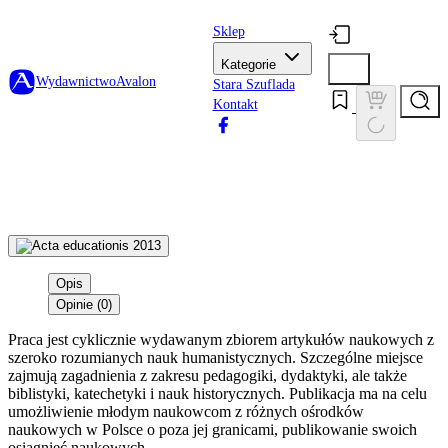
Sklep
Kategorie
Wydawnictwo
Avalon
Stara Szuflada
Kontakt
Opis
Opinie (0)
Praca jest cyklicznie wydawanym zbiorem artykułów naukowych z
szeroko rozumianych nauk humanistycznych. Szczególne miejsce
zajmują zagadnienia z zakresu pedagogiki, dydaktyki, ale także
biblistyki, katechetyki i nauk historycznych. Publikacja ma na celu
umożliwienie młodym naukowcom z różnych ośrodków
naukowych w Polsce o poza jej granicami, publikowanie swoich
osiągnięć naukowych.