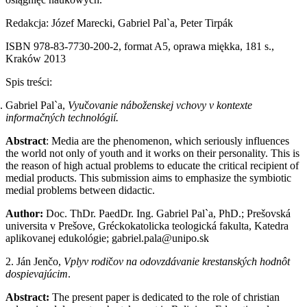
Redakcja: Józef Marecki, Gabriel Pal`a, Peter Tirpák
ISBN 978-83-7730-200-2, format A5, oprawa miękka, 181 s.,
Kraków 2013
Spis treści:
Gabriel Pal`a,
Vyu
č
ovanie n
áboženskej vchovy v kontexte
informačných technológií.
Abstract
: Media are the phenomenon, which seriously influences
the world not only of youth and it works on their personality. This is
the reason of high actual problems to educate the critical recipient of
medial products. This submission aims to emphasize the symbiotic
medial problems between didactic.
Author:
Doc. ThDr. PaedDr. Ing. Gabriel Pal`a, PhD.; Prešovská
universita v Prešove, Gréckokatolicka teologická fakulta, Katedra
aplikovanej edukológie; gabriel.pala@unipo.sk
2. Ján Jenčo,
Vplyv rodi
č
ov na odovzdávanie krestanských hodnôt
dospievajúcim
.
Abstract:
The present paper is dedicated to the role of christian