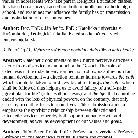
values in adolescents who take part in Religious Education classes.
It is based on a survey carried out both in public and catholic high
school, and examines the influence the family has on transmission
and assimilation of christian values.
Author:
Doc. ThDr. Ján Jenčo, PhD.; Katolícka univerzita v
Ružomberku, Teologická fakulta, Katedra edukačných vied;
jan.jenco@ku.sk
3. Peter Tirpák,
Vybran
é
vzájomné postuláty didaktiky a katechetiky
Abstract:
Catechetic dokuments of the Church perceive catechesis
as one from of service in announcing the Gospel. The role of
catechesis in the didactic environment is to show us a direction for
human development – a direction pointing humans towards
the path
which should be taken to find new beautiful things,
the truth
, which
shall be followed thus helping us to avoid fallacy of a self-made
„great plan for life” (often without Jesus), and
the life,
that cannot be
ended with the loss of physical powers, on the contrary, that only
starts by accepting Jesus into our lives. This submission aims to
emphasize the symbiotic relationship between didactic and
catechetic services, whereby both support human growth and
development, as well as development of our values and goals.
Author:
ThDr. Peter Tirpák, PhD.; Prešovská uviverzita v Prešove,
Gréckokatolicka teologická fakulta, Katedra aplikovanej